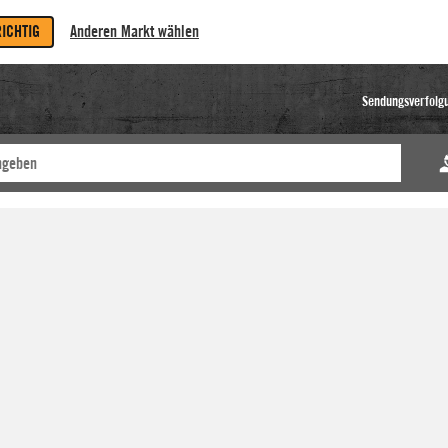
RICHTIG
Anderen Markt wählen
Sendungsverfolg