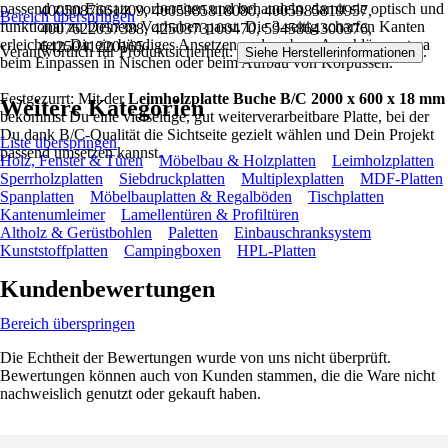
passend zum Einsatz vorbereiten und behandeln, damit sie optisch und
4005087661409, 4005985818080, 4005985819957,
Bereich überspringen
funktional zu Deinem Vorhaben passt. Die 3-seitig scharfen Kanten
4007622057388, 4250373100470, 5945864300376,
erleichtern Dir ein bündiges Ansetzen und saubere Anschlüsse, etwa
6425041220165
Verantwortlich für Produktsicherheit:
.
Siehe Herstellerinformationen
beim Einpassen in Nischen oder beim Aufbau von Korpussen.
Festgezurrt: Mit der
Leimholzplatte Buche B/C 2000 x 600 x 18 mm
Weitere Kategorien
bekommst Du eine vielseitige, gut weiterverarbeitbare Platte, bei der
Du dank B/C-Qualität die Sichtseite gezielt wählen und Dein Projekt
Liste überspringen
passend umsetzen kannst.
Holz, Fenster & Türen
Möbelbau & Holzplatten
Leimholzplatten
Sperrholzplatten
Siebdruckplatten
Multiplexplatten
MDF-Platten
Spanplatten
Möbelbauplatten & Regalböden
Tischplatten
Kantenumleimer
Lamellentüren & Profiltüren
Altholz & Gerüstbohlen
Paletten
Einbauschranksystem
Kunststoffplatten
Campingboxen
HPL-Platten
Kundenbewertungen
Bereich überspringen
Die Echtheit der Bewertungen wurde von uns nicht überprüft.
Bewertungen können auch von Kunden stammen, die die Ware nicht
nachweislich genutzt oder gekauft haben.