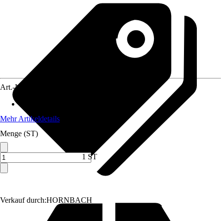
Art.-Nr.
3875534
Artikeltyp
:
Farbdose
Mehr Artikeldetails
Menge (ST)
1 ST
Verkauf durch:
HORNBACH