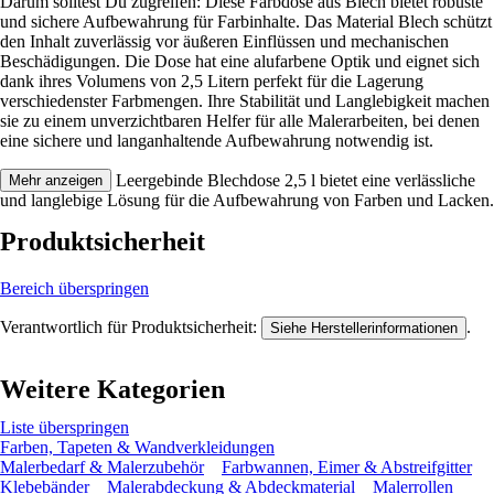
Darum solltest Du zugreifen: Diese Farbdose aus Blech bietet robuste
und sichere Aufbewahrung für Farbinhalte. Das Material Blech schützt
den Inhalt zuverlässig vor äußeren Einflüssen und mechanischen
Beschädigungen. Die Dose hat eine alufarbene Optik und eignet sich
dank ihres Volumens von 2,5 Litern perfekt für die Lagerung
verschiedenster Farbmengen. Ihre Stabilität und Langlebigkeit machen
sie zu einem unverzichtbaren Helfer für alle Malerarbeiten, bei denen
eine sichere und langanhaltende Aufbewahrung notwendig ist.
Festgezurrt: Die Leergebinde Blechdose 2,5 l bietet eine verlässliche
Mehr anzeigen
und langlebige Lösung für die Aufbewahrung von Farben und Lacken.
Produktsicherheit
Bereich überspringen
Verantwortlich für Produktsicherheit:
.
Siehe Herstellerinformationen
Weitere Kategorien
Liste überspringen
Farben, Tapeten & Wandverkleidungen
Malerbedarf & Malerzubehör
Farbwannen, Eimer & Abstreifgitter
Klebebänder
Malerabdeckung & Abdeckmaterial
Malerrollen