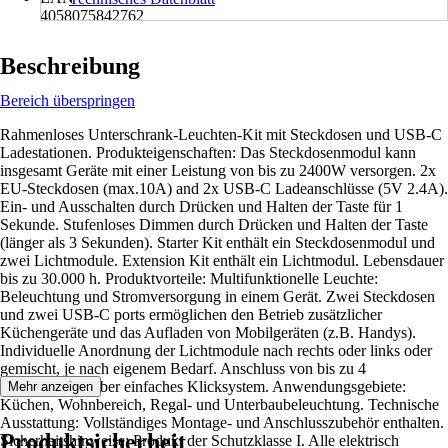
4058075842762
Beschreibung
Bereich überspringen
Rahmenloses Unterschrank-Leuchten-Kit mit Steckdosen und USB-C
Ladestationen. Produkteigenschaften: Das Steckdosenmodul kann
insgesamt Geräte mit einer Leistung von bis zu 2400W versorgen. 2x
EU-Steckdosen (max.10A) and 2x USB-C Ladeanschlüsse (5V 2.4A).
Ein- und Ausschalten durch Drücken und Halten der Taste für 1
Sekunde. Stufenloses Dimmen durch Drücken und Halten der Taste
(länger als 3 Sekunden). Starter Kit enthält ein Steckdosenmodul und
zwei Lichtmodule. Extension Kit enthält ein Lichtmodul. Lebensdauer
bis zu 30.000 h. Produktvorteile: Multifunktionelle Leuchte:
Beleuchtung und Stromversorgung in einem Gerät. Zwei Steckdosen
und zwei USB-C ports ermöglichen den Betrieb zusätzlicher
Küchengeräte und das Aufladen von Mobilgeräten (z.B. Handys).
Individuelle Anordnung der Lichtmodule nach rechts oder links oder
gemischt, je nach eigenem Bedarf. Anschluss von bis zu 4
Lichtmodulen über einfaches Klicksystem. Anwendungsgebiete:
Mehr anzeigen
Küchen, Wohnbereich, Regal- und Unterbaubeleuchtung. Technische
Ausstattung: Vollständiges Montage- und Anschlusszubehör enthalten.
Produktsicherheit
Sicherheitshinweise: Produkt der Schutzklasse I. Alle elektrisch