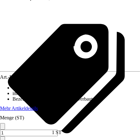
Art.-Nr.
12249036
Ausführung
:
Unterbauleuchte
inklusive Leuchtmittel
:
Ja
Bezeichnung Fassung
:
LED fest verbaut
Mehr Artikeldetails
Menge (ST)
1 ST