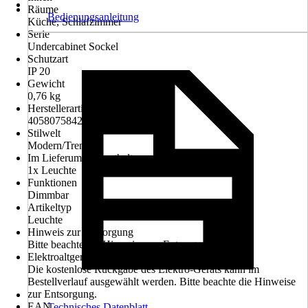
Räume
Bedienungsanleitung
Küche, Schlafzimmer
Serie
Undercabinet Sockel
Schutzart
IP 20
Gewicht
0,76 kg
Herstellerartikelnummer
4058075842762
Stilwelt
Modern/Trend
Im Lieferumfang enthalten
1x Leuchte
Funktionen
Dimmbar
Artikeltyp
Leuchte
Hinweis zur Entsorgung
Bitte beachte die Hinweise zur Entsorgung
Elektroaltgerät-Rücknahme
Die kostenlose Rückgabe des Elektro-Geräts kann im
Bestellverlauf ausgewählt werden. Bitte beachte die Hinweise
zur Entsorgung.
EAN
Technisches Datenblatt