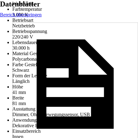
Datenblätter
Warmweiß
Farbtemperatur
Bereich überspringen
3.000 K
Betriebsart
Netzbetrieb
Betriebsspannung
220/240 V
Lebensdauer Leuchtmittel
30.000 h
Material Gestell
Polycarbonat
Farbe Gestell
Schwarz
Form der Leuchte
Länglich
Höhe
41 mm
Breite
81 mm
Ausstattung
Dimmer, Ohne Bewegungssensor, USB
Anwendung
Dekorative Beleuchtung
Einsatzbereich
Innen