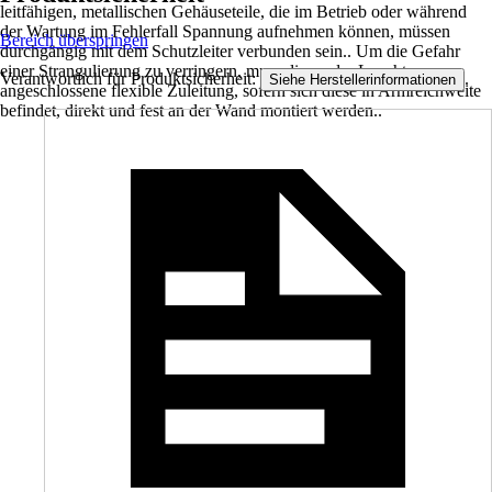
leitfähigen, metallischen Gehäuseteile, die im Betrieb oder während
der Wartung im Fehlerfall Spannung aufnehmen können, müssen
Bereich überspringen
durchgängig mit dem Schutzleiter verbunden sein.. Um die Gefahr
einer Strangulierung zu verringern, muss die an der Leuchte
Verantwortlich für Produktsicherheit:
.
Siehe Herstellerinformationen
angeschlossene flexible Zuleitung, sofern sich diese in Armreichweite
befindet, direkt und fest an der Wand montiert werden..