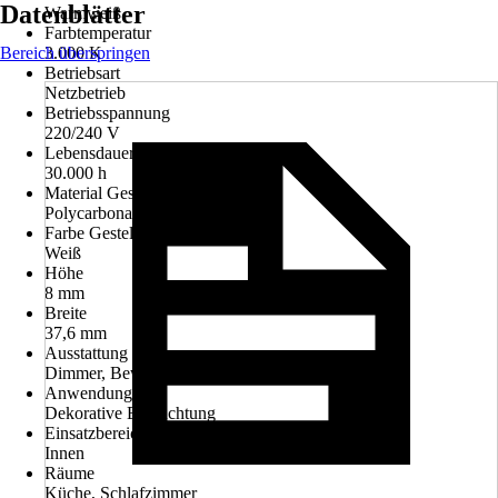
Datenblätter
Warmweiß
Farbtemperatur
Bereich überspringen
3.000 K
Betriebsart
Netzbetrieb
Betriebsspannung
220/240 V
Lebensdauer Leuchtmittel
30.000 h
Material Gestell
Polycarbonat, Kunststoff
Farbe Gestell
Weiß
Höhe
8 mm
Breite
37,6 mm
Ausstattung
Dimmer, Bewegungssensor
Anwendung
Dekorative Beleuchtung
Einsatzbereich
Innen
Räume
Küche, Schlafzimmer