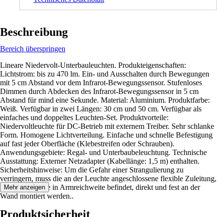
Beschreibung
Bereich überspringen
Lineare Niedervolt-Unterbauleuchten. Produkteigenschaften:
Lichtstrom: bis zu 470 lm. Ein- und Ausschalten durch Bewegungen
mit 5 cm Abstand vor dem Infrarot-Bewegungssensor. Stufenloses
Dimmen durch Abdecken des Infrarot-Bewegungssensor in 5 cm
Abstand für mind eine Sekunde. Material: Aluminium. Produktfarbe:
Weiß. Verfügbar in zwei Längen: 30 cm und 50 cm. Verfügbar als
einfaches und doppeltes Leuchten-Set. Produktvorteile:
Niedervoltleuchte für DC-Betrieb mit externem Treiber. Sehr schlanke
Form. Homogene Lichtverteilung. Einfache und schnelle Befestigung
auf fast jeder Oberfläche (Klebestreifen oder Schrauben).
Anwendungsgebiete: Regal- und Unterbaubeleuchtung. Technische
Ausstattung: Externer Netzadapter (Kabellänge: 1,5 m) enthalten.
Sicherheitshinweise: Um die Gefahr einer Strangulierung zu
verringern, muss die an der Leuchte angeschlossene flexible Zuleitung,
sofern sich diese in Armreichweite befindet, direkt und fest an der
Mehr anzeigen
Wand montiert werden..
Produktsicherheit