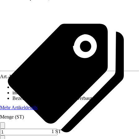
Art.-Nr.
12249041
Ausführung
:
Unterbauleuchte
inklusive Leuchtmittel
:
Ja
Bezeichnung Fassung
:
LED fest verbaut
Mehr Artikeldetails
Menge (ST)
1 ST