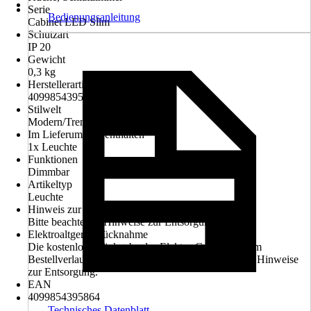
Serie
Bedienungsanleitung
Cabinet LED Slim
Schutzart
IP 20
Gewicht
0,3 kg
Herstellerartikelnummer
4099854395864
Stilwelt
Modern/Trend
Im Lieferumfang enthalten
1x Leuchte
Funktionen
Dimmbar
Artikeltyp
Leuchte
Hinweis zur Entsorgung
Bitte beachte die Hinweise zur Entsorgung
Elektroaltgerät-Rücknahme
Die kostenlose Rückgabe des Elektro-Geräts kann im
Bestellverlauf ausgewählt werden. Bitte beachte die Hinweise
zur Entsorgung.
EAN
4099854395864
Technisches Datenblatt