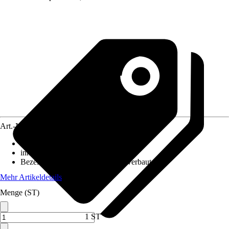
Art.-Nr.
12249053
Ausführung
:
Unterbauleuchte
inklusive Leuchtmittel
:
Ja
Bezeichnung Fassung
:
LED fest verbaut
Mehr Artikeldetails
Menge (ST)
1 ST