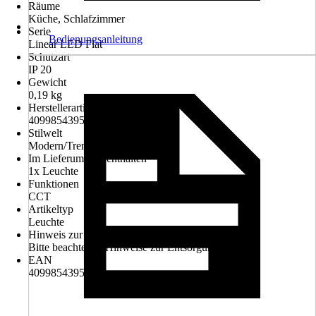
Räume
Küche, Schlafzimmer
Serie
Bedienungsanleitung
Linear LED Flat
Schutzart
IP 20
Gewicht
0,19 kg
Herstellerartikelnummer
4099854395949
Stilwelt
Modern/Trend
Im Lieferumfang enthalten
1x Leuchte
Funktionen
CCT
Artikeltyp
Leuchte
Hinweis zur Entsorgung
Bitte beachte die Hinweise zur Entsorgung
EAN
4099854395949