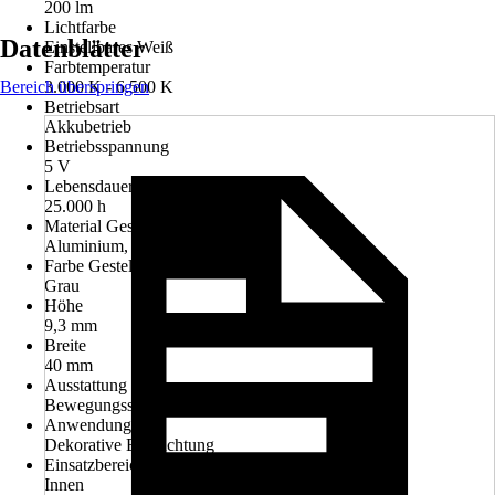
200 lm
Lichtfarbe
Datenblätter
Einstellbares Weiß
Farbtemperatur
Bereich überspringen
3.000 K - 6.500 K
Betriebsart
Akkubetrieb
Betriebsspannung
5 V
Lebensdauer Leuchtmittel
25.000 h
Material Gestell
Aluminium, Kunststoff
Farbe Gestell
Grau
Höhe
9,3 mm
Breite
40 mm
Ausstattung
Bewegungssensor, USB
Anwendung
Dekorative Beleuchtung
Einsatzbereich
Innen