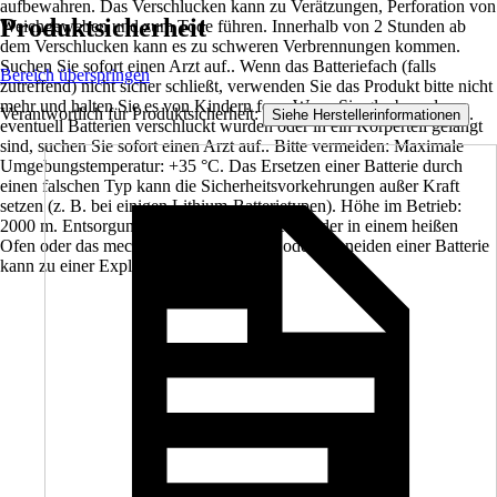
aufbewahren. Das Verschlucken kann zu Verätzungen, Perforation von
Produktsicherheit
Weichgeweben und zum Tode führen. Innerhalb von 2 Stunden ab
dem Verschlucken kann es zu schweren Verbrennungen kommen.
Suchen Sie sofort einen Arzt auf.. Wenn das Batteriefach (falls
Bereich überspringen
zutreffend) nicht sicher schließt, verwenden Sie das Produkt bitte nicht
mehr und halten Sie es von Kindern fern. Wenn Sie glauben, dass
Verantwortlich für Produktsicherheit:
.
Siehe Herstellerinformationen
eventuell Batterien verschluckt wurden oder in ein Körperteil gelangt
sind, suchen Sie sofort einen Arzt auf.. Bitte vermeiden: Maximale
Umgebungstemperatur: +35 °C. Das Ersetzen einer Batterie durch
einen falschen Typ kann die Sicherheitsvorkehrungen außer Kraft
setzen (z. B. bei einigen Lithium-Batterietypen). Höhe im Betrieb:
2000 m. Entsorgung einer Batterie im Feuer oder in einem heißen
Ofen oder das mechanische Zerkleinern oder Schneiden einer Batterie
kann zu einer Explosion führen..