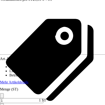
Art.-Nr.
12184424
Geeignet für
:
Akustikpaneel
Lichtfarbe
:
Warmweiß
Betriebsspannung
:
230 V
Mehr Artikeldetails
Menge (ST)
1 ST