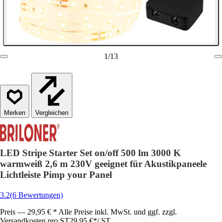
1
/
13
Vergleichen
LED Stripe Starter Set on/off 500 lm 3000 K
warmweiß 2,6 m 230V geeignet für Akustikpaneele
Lichtleiste Pimp your Panel
3.2
(6 Bewertungen)
Preis — 29,95 € * Alle Preise inkl. MwSt. und ggf. zzgl.
Versandkosten pro ST
29,95 €
*
/
ST