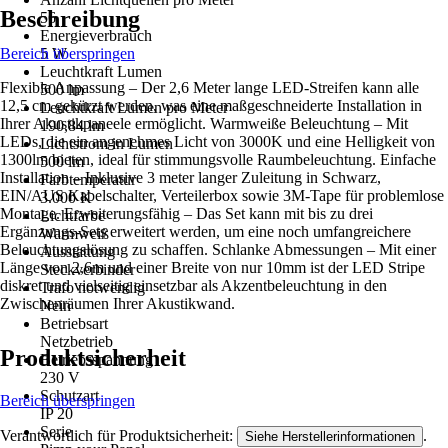
Beschreibung
56
Energieverbrauch
Bereich überspringen
5 W
Leuchtkraft Lumen
Flexible Anpassung – Der 2,6 Meter lange LED-Streifen kann alle
500 lm
12,5 cm gekürzt werden, was eine maßgeschneiderte Installation in
Leuchtkraft Lumen pro Meter
Ihrer Akustikpaneele ermöglicht. Warmweiße Beleuchtung – Mit
190,84 lm
LEDs, die ein angenehmes Licht von 3000K und eine Helligkeit von
Lichtstrom in Lumen
1300lm bieten, ideal für stimmungsvolle Raumbeleuchtung. Einfache
500 lm
Installation – Inklusive 3 meter langer Zuleitung in Schwarz,
Farbtemperatur
EIN/AUS Kabelschalter, Verteilerbox sowie 3M-Tape für problemlose
3.000 K
Montage. Erweiterungsfähig – Das Set kann mit bis zu drei
Lichtfarbe
Ergänzungs-Sets erweitert werden, um eine noch umfangreichere
Warmweiß
Beleuchtungslösung zu schaffen. Schlanke Abmessungen – Mit einer
Ausstattung
Länge von 2,6m und einer Breite von nur 10mm ist der LED Stripe
Steckverbinder
diskret und vielseitig einsetzbar als Akzentbeleuchtung in den
Trafo notwendig
Zwischenräumen Ihrer Akustikwand.
Nein
Betriebsart
Netzbetrieb
Produktsicherheit
Betriebsspannung
230 V
Schutzart
Bereich überspringen
IP 20
Serie
Verantwortlich für Produktsicherheit:
.
Siehe Herstellerinformationen