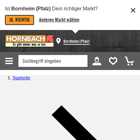
Ist
Bornheim (Pfalz)
Dein richtiger Markt?
JA, RICHTIG
Anderen Markt wählen
Bornheim (Pfalz)
Startseite