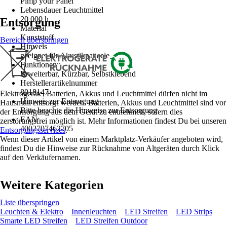
Pimp your Panel
Lebensdauer Leuchtmittel
20.000 h
Entsorgung
Material
Kunststoff
Bereich überspringen
Hinweis
geeignet für Akustikpaneele
Funktionen
Erweiterbar, Kürzbar, Selbstklebend
Herstellerartikelnummer
8018147
Elektrogeräte, Batterien, Akkus und Leuchtmittel dürfen nicht im
Hinweis zur Entsorgung
Hausmüll entsorgt werden. Batterien, Akkus und Leuchtmittel sind vor
Bitte beachte die Hinweise zur Entsorgung
der Entsorgung aus dem Gerät zu entnehmen, sofern dies
EAN
zerstörungsfrei möglich ist. Mehr Informationen findest Du bei unseren
4002707462705
Entsorgungsservices
.
Wenn dieser Artikel von einem Marktplatz-Verkäufer angeboten wird,
findest Du die Hinweise zur Rücknahme von Altgeräten durch Klick
auf den Verkäufernamen.
Weitere Kategorien
Liste überspringen
Leuchten & Elektro
Innenleuchten
LED Streifen
LED Strips
Smarte LED Streifen
LED Streifen Outdoor