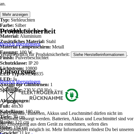
an.
Details:
Mehr anzeigen
Typ:
Stehleuchten
Farbe:
Silber
Produktsicherheit
Lichtfarbe:
Neutralweiß
Material:
Aluminium
Zusätzliches Material:
Stahl
Bereich überspringen
Material Lampenschirm:
Metall
Fassung:
100 W
Verantwortlich für Produktsicherheit:
.
Siehe Herstellerinformationen
Finish:
Pulverbeschichtet
Schutzklasse:
IP 20
Lichtstrom:
10800
Entsorgung
LED Typ:
SMD 2835
LED:
Ja
Bereich überspringen
Anzahl der Glühbirnen:
1
Spannung:
230 V (50 Hz)
Abmessungen:
Fuß:
48x30
Kabellänge:
180 cm
Elektrogeräte, Batterien, Akkus und Leuchtmittel dürfen nicht im
Tiefe:
30 cm
Hausmüll entsorgt werden. Batterien, Akkus und Leuchtmittel sind vor
Breite:
121 cm
der Entsorgung aus dem Gerät zu entnehmen, sofern dies
Höhe:
194 cm
zerstörungsfrei möglich ist. Mehr Informationen findest Du bei unseren
Gewicht:
11 kg