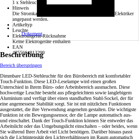
1 x Stehleuchte
Hinweis
Die Stromkabel dürfen nur von einem qualifizierten Elektriker
angepasst werden.
Artikeltyp
Leuchte
Dokument
Elektroaltgerät-Rücknahme
Keine Elektrogeräte enthalten
EAN
4255664813299
Beschreibung
Bereich überspringen
Dimmbare LED-Stehleuchte für den Bürobereich mit komfortabler
Touch-Funktion. Diese LED-Leselampe wird einen großen
Unterschied in Ihrem Büro- oder Arbeitsbereich ausmachen. Diese
hochwertige Leuchte besteht aus pflegeleichtem sowie langlebigem
Aluminium und verfügt über einen standhaften Stahl-Sockel, der für
eine angemessene Stabilität sorgt. Sie ist mit nützlichen Funktionen
ausgestattet, die ihre Verwendung angenehm gestalten. Die wichtigste
Funktion ist ein Bewegungssensor, der die Lampe automatisch aus-
und einschaltet. Dank der Touch-Funktion können Sie entweder das
Arbeitslicht oder das Umgebungslicht einschalten – oder beides, wenn
Sie während Ihrer Arbeit viel Licht benötigen. Darüber hinaus passt
sich die Lichtintensität den Lichtverhältinssen im Raum automatisch