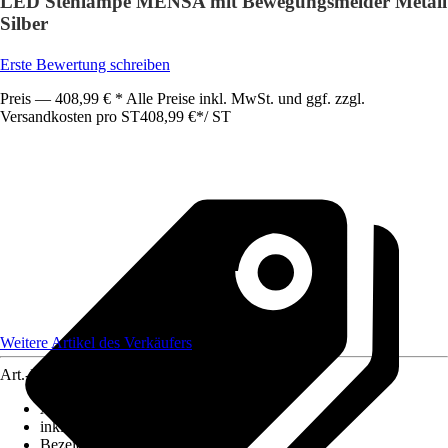
LED Stehlampe MENSA mit Bewegungsmelder Metall
Silber
Erste Bewertung schreiben
Preis — 408,99 € * Alle Preise inkl. MwSt. und ggf. zzgl.
Versandkosten pro ST
408,99 €
*
/
ST
Weitere Artikel des Verkäufers
Art.-Nr.
12478737
Ausführung
:
Stehleuchte
inklusive Leuchtmittel
:
Ja
Bezeichnung Fassung
:
n. relev.