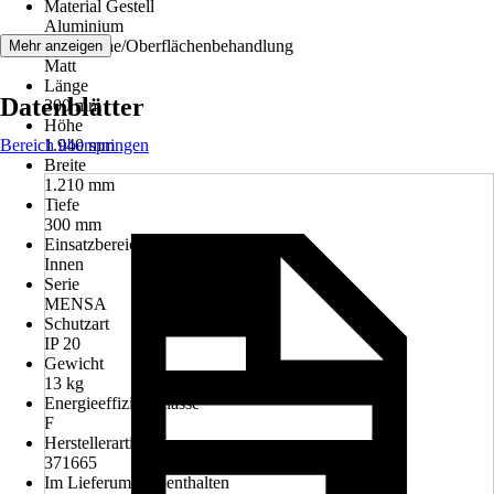
Material Gestell
Aluminium
Oberfläche/Oberflächenbehandlung
Mehr anzeigen
Matt
Länge
Datenblätter
300 mm
Höhe
Bereich überspringen
1.940 mm
Breite
1.210 mm
Tiefe
300 mm
Einsatzbereich
Innen
Serie
MENSA
Schutzart
IP 20
Gewicht
13 kg
Energieeffizienzklasse
F
Herstellerartikelnummer
371665
Im Lieferumfang enthalten