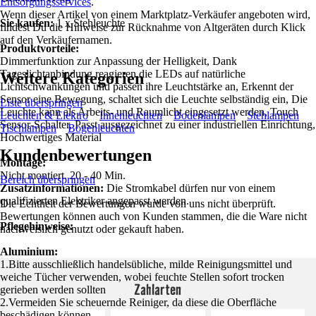
Entsorgungsservices
.
Wenn dieser Artikel von einem Marktplatz-Verkäufer angeboten wird,
Sie kaufen:
1 x Stehleuchte
findest Du die Hinweise zur Rücknahme von Altgeräten durch Klick
auf den Verkäufernamen.
Produktvorteile:
Dimmerfunktion zur Anpassung der Helligkeit, Dank
Tageslichtanbindung reagieren die LEDs auf natürliche
Weitere Kategorien
Lichtschwankungen und passen ihre Leuchtstärke an, Erkennt der
Sensor eine Bewegung, schaltet sich die Leuchte selbständig ein, Die
Liste überspringen
Leuchte kann als Arbeits- und Raumlicht eingesetzt werden, Touch
Leuchten & Elektro
Innenleuchten
Bodenlampen
Stehlampen
Sensor-Schalter, Passt ausgezeichnet zu einer industriellen Einrichtung,
Tischlampen
Bogenleuchten
Hochwertiges Material
Kundenbewertungen
Montage:
Nicht montiert. 20 - 40 Min.
Bereich überspringen
Zusatzinformationen:
Die Stromkabel dürfen nur von einem
qualifizierten Elektriker angepasst werden.
Die Echtheit der Bewertungen wurde von uns nicht überprüft.
Bewertungen können auch von Kunden stammen, die die Ware nicht
Pflegehinweise:
nachweislich genutzt oder gekauft haben.
Aluminium:
1.Bitte ausschließlich handelsübliche, milde Reinigungsmittel und
weiche Tücher verwenden, wobei feuchte Stellen sofort trocken
Zahlarten
gerieben werden sollten
2.Vermeiden Sie scheuernde Reiniger, da diese die Oberfläche
beschädigen können