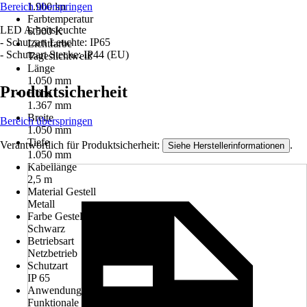
Bereich überspringen
1.900 lm
Farbtemperatur
LED Arbeitsleuchte
6.500 K
- Schutzart Leuchte: IP65
Lichtfarbe
- Schutzart Stecke: IP44 (EU)
Tageslichtweiß
Länge
1.050 mm
Produktsicherheit
Höhe
1.367 mm
Breite
Bereich überspringen
1.050 mm
Tiefe
Verantwortlich für Produktsicherheit:
.
Siehe Herstellerinformationen
1.050 mm
Kabellänge
2,5 m
Material Gestell
Metall
Farbe Gestell
Schwarz
Betriebsart
Netzbetrieb
Schutzart
IP 65
Anwendung
Funktionale Beleuchtung