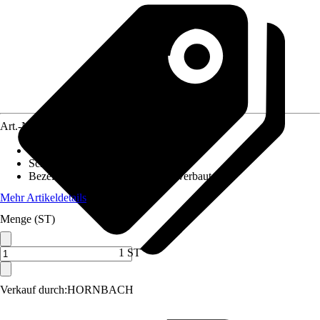
Art.-Nr.
12178182
Ausführung
:
Notbeleuchtung
Schutzart
:
IP 65
Bezeichnung Fassung
:
LED fest verbaut
Mehr Artikeldetails
Menge (ST)
1 ST
Verkauf durch:
HORNBACH