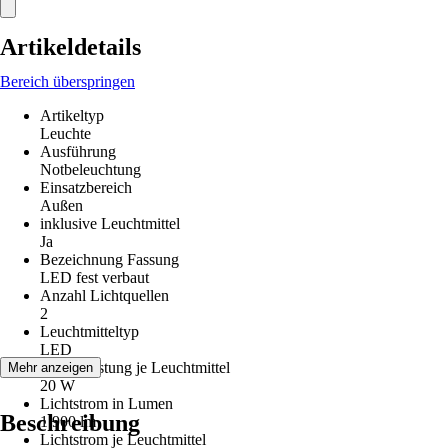
Artikeldetails
Bereich überspringen
Artikeltyp
Leuchte
Ausführung
Notbeleuchtung
Einsatzbereich
Außen
inklusive Leuchtmittel
Ja
Bezeichnung Fassung
LED fest verbaut
Anzahl Lichtquellen
2
Leuchtmitteltyp
LED
Max. Leistung je Leuchtmittel
Mehr anzeigen
20 W
Lichtstrom in Lumen
Beschreibung
1.900 lm
Lichtstrom je Leuchtmittel