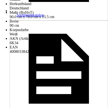
Herkunftsland
Deutschland
Maße (BxHxT)
Sortimentskatalog
90.0 cm x 78.0 cm x 15.5 cm
Breite
90 cm
Korpusfarbe
Weiß
AKN (Artikelkurznummer)
6K34
EAN
4008033842730