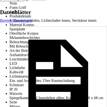
Nein
Form Griff
Datenblätter
Griff
Produktdetails
Bereich überspringen
6 Glaseinlegeböden, Lichtschalter innen, Steckdose innen
Material Korpus
Spanplatte
Oberfläche Korpus
Melaminbeschichtet
Beleuchtung
Mit Beleuchtung
Art der Beleuchtung
Aufsatzleuchte
Leuchtmitteltyp
LED
Lichtfarbe
Kaltweiß
Lichtsteuerung
Ein- und Ausschalter, Über Raumschaltung
Schutzart
IP 20
Hinweis
Spiegelkanten und Innenleben silber, Korpusmaße 80 x 68 cm
Serie
Milano