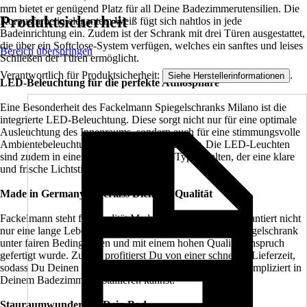
mm bietet er genügend Platz für all Deine Badezimmerutensilien. Die
Produktsicherheit
Korpusfarbe in elegantem Weiß fügt sich nahtlos in jede
Badeinrichtung ein. Zudem ist der Schrank mit drei Türen ausgestattet,
die über ein Softclose-System verfügen, welches ein sanftes und leises
Bereich überspringen
Schließen der Türen ermöglicht.
Verantwortlich für Produktsicherheit:
.
Siehe Herstellerinformationen
LED-Beleuchtung für die perfekte Atmosphäre
Eine Besonderheit des Fackelmann Spiegelschranks Milano ist die
integrierte LED-Beleuchtung. Diese sorgt nicht nur für eine optimale
Ausleuchtung des Innenraums, sondern auch für eine stimmungsvolle
Ambientebeleuchtung in Deinem Badezimmer. Die LED-Leuchten
sind zudem in einem kaltweißen Kelvin-Typ gehalten, der eine klare
und frische Lichtstimmung erzeugt.
Made in Germany – Verlass Dich auf Qualität
Fackelmann steht für Qualität Made in Germany. Dies garantiert nicht
nur eine lange Lebensdauer, sondern auch, dass Dein Spiegelschrank
unter fairen Bedingungen und mit einem hohen Qualitätsanspruch
gefertigt wurde. Zudem profitierst Du von einer schnellen Lieferzeit,
sodass Du Deinen neuen Spiegelschrank schnell und unkompliziert in
Deinem Badezimmer installieren kannst.
Stauraumwunder für Dein Bad