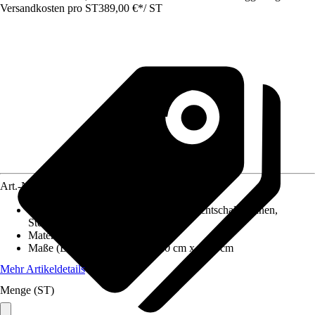
Versandkosten pro ST
389,00 €
*
/
ST
Art.-Nr.
4614444
Produktdetails
:
6 Glaseinlegeböden, Lichtschalter innen,
Steckdose innen
Material Korpus
:
Spanplatte
Maße (BxHxT)
:
90.0 cm x 78.0 cm x 15.5 cm
Mehr Artikeldetails
Menge (ST)