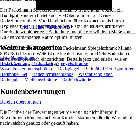
Der Fackelmann Spiegelschrank Milano ist nicht nur optisch ein
Highlight, sondern bietet auch viel Stauraum für all Deine
Badezimmerartikel. Von Handtüchern über Kosmetika bis hin zu
Hygieneartikeln – alles findet seinen Platz und ist stets griffbereit.
Sicherheits-/Warnhinweis
Durch die wohlüberlegte Aufteilung und die großzügigen Maße kannst
Du den vorhandenen Raum optimal nutzen.
Weitere Kategorien
Worauf wartest Du noch?
Der Fackelmann Spiegelschrank Milano
899x780x158 mm Weiß ist die ideale Lösung, um Dein Badezimmer
Liste überspringen
stilvoll und praktisch einzurichten. Bestelle jetzt und erlebe, wie er
Bad & Sanitär
Badmöbel
Spiegelschränke
Dein Badezimmer verwandelt!
Waschbeckenunterschränke
Badspiegel
Badmöbel Konfiguratoren
Badmöbel-Set
Badezimmerschränke
Waschtischplatten
Badregale
Medizinschränke
Badrückwände
Kundenbewertungen
Bereich überspringen
Die Echtheit der Bewertungen wurde von uns nicht überprüft.
Bewertungen können auch von Kunden stammen, die die Ware nicht
nachweislich genutzt oder gekauft haben.