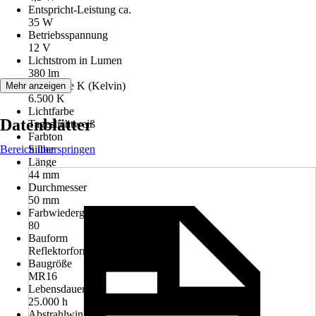
Entspricht-Leistung ca.
35 W
Betriebsspannung
12 V
Lichtstrom in Lumen
380 lm
Lichtfarbe K (Kelvin)
Mehr anzeigen
6.500 K
Lichtfarbe
Datenblätter
Tageslichtweiß
Farbton
Bereich überspringen
Silber
Länge
44 mm
Durchmesser
50 mm
Farbwiedergabe (Ra)
80
Bauform
Reflektorform
Baugröße
MR16
Lebensdauer
25.000 h
Abstrahlwinkel