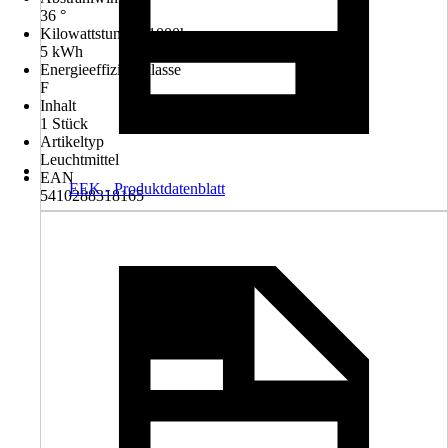
36 °
Kilowattstunden/1000h
5 kWh
Energieeffizienzklasse
F
Inhalt
1 Stück
Artikeltyp
Leuchtmittel
EAN
EEK - Produktdatenblatt
5410288318165