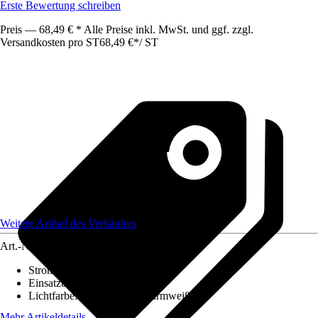
Erste Bewertung schreiben
Preis — 68,49 € * Alle Preise inkl. MwSt. und ggf. zzgl.
Versandkosten pro ST
68,49 €
*
/
ST
Weitere Artikel des Verkäufers
Art.-Nr.
12312009
Stromversorgung
:
Netzstrom
Einsatzbereich
:
Außen
Lichtfarbe
:
Neutralweiß, Warmweiß
Mehr Artikeldetails