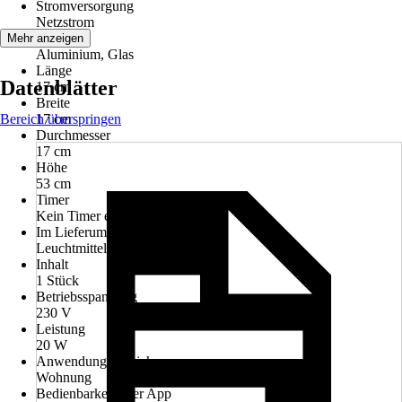
Stromversorgung
Netzstrom
Material
Mehr anzeigen
Aluminium, Glas
Länge
Datenblätter
17 cm
Breite
Bereich überspringen
17 cm
Durchmesser
17 cm
Höhe
53 cm
Timer
Kein Timer enthalten
Im Lieferumfang enthalten
Leuchtmittel
Inhalt
1 Stück
Betriebsspannung
230 V
Leistung
20 W
Anwendungsbereich
Wohnung
Bedienbarkeit über App