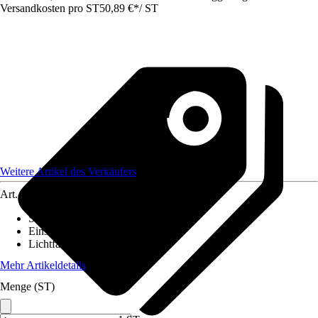
Versandkosten pro ST
50,89 €
*
/
ST
Weitere Artikel des Verkäufers
Art.-Nr.
12096498
Stromversorgung
:
-
Einsatzbereich
:
Innen
Lichtfarbe
:
Warmweiß
Mehr Artikeldetails
Menge (ST)