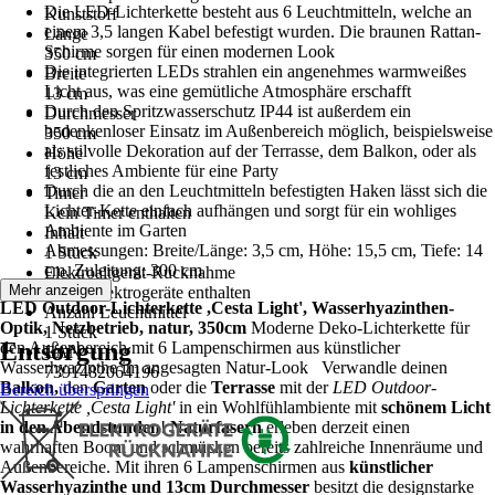
Die LED-Lichterkette besteht aus 6 Leuchtmitteln, welche an
Kunststoff
einem 3,5 langen Kabel befestigt wurden. Die braunen Rattan-
Länge
Schirme sorgen für einen modernen Look
350 cm
Die integrierten LEDs strahlen ein angenehmes warmweißes
Breite
Licht aus, was eine gemütliche Atmosphäre erschafft
13 cm
Durch den Spritzwasserschutz IP44 ist außerdem ein
Durchmesser
bedenkenloser Einsatz im Außenbereich möglich, beispielsweise
350 cm
als stilvolle Dekoration auf der Terrasse, dem Balkon, oder als
Höhe
festliches Ambiente für eine Party
13 cm
Durch die an den Leuchtmitteln befestigten Haken lässt sich die
Timer
Lichter-Kette einfach aufhängen und sorgt für ein wohliges
Kein Timer enthalten
Ambiente im Garten
Inhalt
Abmessungen: Breite/Länge: 3,5 cm, Höhe: 15,5 cm, Tiefe: 14
1 Stück
cm, Zuleitung: 300 cm
Elektroaltgerät-Rücknahme
Mehr anzeigen
Keine Elektrogeräte enthalten
LED Outdoor-Lichterkette ,Cesta Light', Wasserhyazinthen-
Anzahl Leuchtmittel
Optik, Netzbetrieb, natur, 350cm
Moderne Deko-Lichterkette für
1 Stück
Entsorgung
den Außenbereich mit 6 Lampenschirmen aus künstlicher
EAN
Wasserhyazinthe im angesagten Natur-Look Verwandle deinen
7391482064196
Balkon,
den
Garten
oder die
Terrasse
mit der
LED Outdoor-
Bereich überspringen
Lichterkette ,Cesta Light'
in ein Wohlfühlambiente mit
schönem Licht
in den Abendstunden
!
Naturfasern
erleben derzeit einen
wahrhaften Boom und schmücken bereits zahlreiche Innenräume und
Außenbereiche. Mit ihren 6 Lampenschirmen aus
künstlicher
Wasserhyazinthe und 13cm Durchmesser
besitzt die designstarke