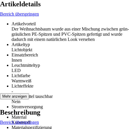
Artikeldetails
Bereich überspringen
Artikelvorteil
Der Weihnachtsbaum wurde aus einer Mischung zwischen grün-
gräulichen PE-Spitzen und PVC-Spitzen gefertigt und wurde
dadurch mit einem natürlichen Look versehen
Artikeltyp
Lichtobjekt
Einsatzbereich
Innen
Leuchtmitteltyp
LED
Lichtfarbe
Warmweiß
Lichteffekte
-
Leuchtmittel tauschbar
Mehr anzeigen
Nein
Stromversorgung
Beschreibung
-
Material
Bereich überspringen
Kunststoff
Materialspezifizierung