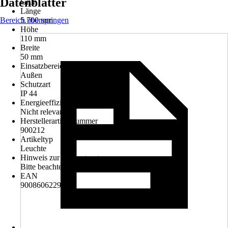
Datenblätter
Grün
Länge
Bereich überspringen
5.700 mm
Höhe
110 mm
Breite
50 mm
Einsatzbereich
Außen
Schutzart
IP 44
Energieeffizienzklasse
Nicht relevant
Herstellerartikelnummer
900212
Artikeltyp
Leuchte
Hinweis zur Entsorgung
Bitte beachte die Hinweise zur Entsorgung
EAN
9008606229741