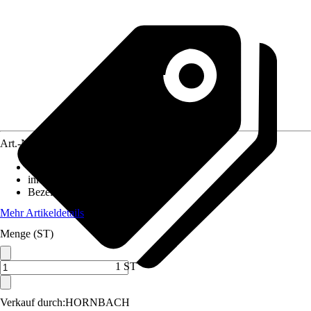
Art.-Nr.
12505831
Ausführung
:
LED
inklusive Leuchtmittel
:
Ja
Bezeichnung Fassung
:
LED
Mehr Artikeldetails
Menge (ST)
1 ST
Verkauf durch:
HORNBACH