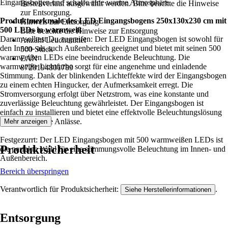
Eingangsbogen und schaffe eine warme Atmosphäre.
Bestellverlauf ausgewählt werden. Bitte beachte die Hinweise
zur Entsorgung.
Produktmerkmale des LED Eingangsbogens 250x130x230 cm mit
Hinweis zur Entsorgung
500 LEDs in warmweiß
Bitte beachte die Hinweise zur Entsorgung
Darum solltest Du zugreifen: Der LED Eingangsbogen ist sowohl für
Anzahl Leuchtmittel
den Innen- als auch Außenbereich geeignet und bietet mit seinen 500
500 Stück
warmweißen LEDs eine beeindruckende Beleuchtung. Die
EAN
warmweiße Lichtfarbe sorgt für eine angenehme und einladende
8720194801789
Stimmung. Dank der blinkenden Lichteffekte wird der Eingangsbogen
zu einem echten Hingucker, der Aufmerksamkeit erregt. Die
Stromversorgung erfolgt über Netzstrom, was eine konstante und
zuverlässige Beleuchtung gewährleistet. Der Eingangsbogen ist
einfach zu installieren und bietet eine effektvolle Beleuchtungslösung
für verschiedene Anlässe.
Mehr anzeigen
Festgezurrt: Der LED Eingangsbogen mit 500 warmweißen LEDs ist
Produktsicherheit
die perfekte Wahl für eine stimmungsvolle Beleuchtung im Innen- und
Außenbereich.
Bereich überspringen
Verantwortlich für Produktsicherheit:
.
Siehe Herstellerinformationen
Entsorgung