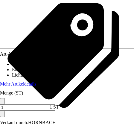
Art.-Nr.
10561794
Stromversorgung
:
Netzstrom
Einsatzbereich
:
Außen, Innen
Lichtfarbe
:
Warmweiß
Mehr Artikeldetails
Menge (ST)
1 ST
Verkauf durch:
HORNBACH