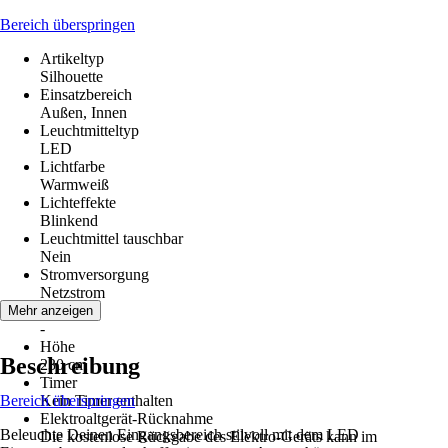
Bereich überspringen
Artikeltyp
Silhouette
Einsatzbereich
Außen, Innen
Leuchtmitteltyp
LED
Lichtfarbe
Warmweiß
Lichteffekte
Blinkend
Leuchtmittel tauschbar
Nein
Stromversorgung
Netzstrom
Material
Mehr anzeigen
-
Höhe
Beschreibung
230 cm
Timer
Bereich überspringen
Kein Timer enthalten
Elektroaltgerät-Rücknahme
Beleuchte Deinen Eingangsbereich stilvoll mit dem LED
Die kostenlose Rückgabe des Elektro-Geräts kann im