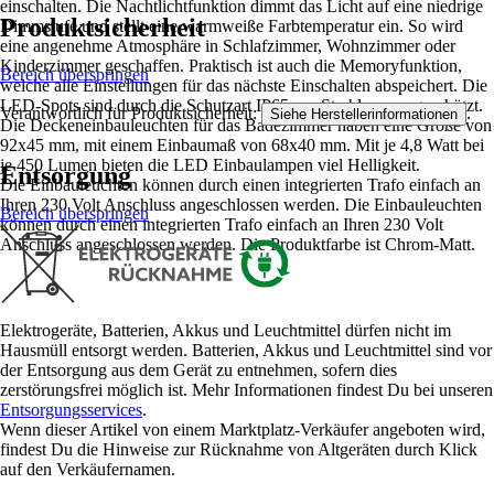
einschalten. Die Nachtlichtfunktion dimmt das Licht auf eine niedrige
Produktsicherheit
Dimmstufe und stellt eine warmweiße Farbtemperatur ein. So wird
eine angenehme Atmosphäre in Schlafzimmer, Wohnzimmer oder
Kinderzimmer geschaffen. Praktisch ist auch die Memoryfunktion,
Bereich überspringen
welche alle Einstellungen für das nächste Einschalten abspeichert. Die
LED-Spots sind durch die Schutzart IP65 vor Strahlwasser geschützt.
Verantwortlich für Produktsicherheit:
.
Siehe Herstellerinformationen
Die Deckeneinbauleuchten für das Badezimmer haben eine Größe von
92x45 mm, mit einem Einbaumaß von 68x40 mm. Mit je 4,8 Watt bei
je 450 Lumen bieten die LED Einbaulampen viel Helligkeit.
Entsorgung
Die Einbauleuchten können durch einen integrierten Trafo einfach an
Ihren 230 Volt Anschluss angeschlossen werden. Die Einbauleuchten
Bereich überspringen
können durch einen integrierten Trafo einfach an Ihren 230 Volt
Anschluss angeschlossen werden. Die Produktfarbe ist Chrom-Matt.
Elektrogeräte, Batterien, Akkus und Leuchtmittel dürfen nicht im
Hausmüll entsorgt werden. Batterien, Akkus und Leuchtmittel sind vor
der Entsorgung aus dem Gerät zu entnehmen, sofern dies
zerstörungsfrei möglich ist. Mehr Informationen findest Du bei unseren
Entsorgungsservices
.
Wenn dieser Artikel von einem Marktplatz-Verkäufer angeboten wird,
findest Du die Hinweise zur Rücknahme von Altgeräten durch Klick
auf den Verkäufernamen.