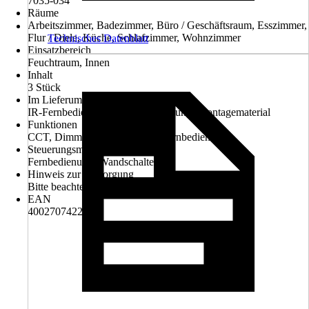
7035-034
Räume
Arbeitszimmer, Badezimmer, Büro / Geschäftsraum, Esszimmer,
Flur / Diele, Küche, Schlafzimmer, Wohnzimmer
Technisches Datenblatt
Einsatzbereich
Feuchtraum, Innen
Inhalt
3 Stück
Im Lieferumfang enthalten
IR-Fernbedienung, Montageanleitung, Montagematerial
Funktionen
CCT, Dimmbar, Dimmbar mit Fernbedienung
Steuerungsmöglichkeit
Fernbedienung, Wandschalter
Hinweis zur Entsorgung
Bitte beachte die Hinweise zur Entsorgung
EAN
4002707422945