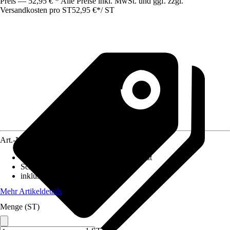
Preis — 52,95 € * Alle Preise inkl. MwSt. und ggf. zzgl.
Versandkosten pro ST
52,95 €
*
/
ST
Art.-Nr.
10573346
Bezeichnung Fassung
:
LED fest verbaut
Schutzart
:
IP 65
inklusive Leuchtmittel
:
Ja
Mehr Artikeldetails
Menge (ST)