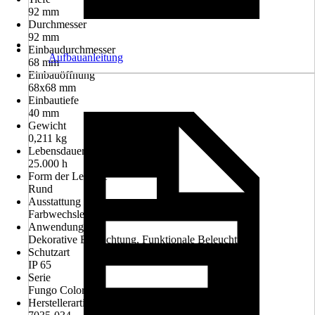
92 mm
Durchmesser
92 mm
Einbaudurchmesser
Aufbauanleitung
68 mm
Einbauöffnung
68x68 mm
Einbautiefe
40 mm
Gewicht
0,211 kg
Lebensdauer Leuchtmittel
25.000 h
Form der Leuchte
Rund
Ausstattung
Farbwechsler, Fernbedienung, Nachtlichtfunktion
Anwendung
Dekorative Beleuchtung, Funktionale Beleuchtung
Schutzart
IP 65
Serie
Fungo Color
Herstellerartikelnummer