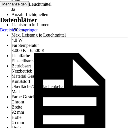
inklusive Leuchtmittel
Mehr anzeigen
Ja
Anzahl Lichtquellen
Datenblätter
3
Lichtstrom in Lumen
Bereich überspringen
450 lm
Max. Leistung je Leuchtmittel
4,8 W
Farbtemperatur
3.000 K - 6.500 K
Lichtfarbe
Einstellbares Weiß, RGB
Betriebsart
Netzbetrieb
Material Gestell
Kunststoff
Oberfläche/Oberflächenbehandlung
Matt
Farbe Gestell
Chrom
Breite
92 mm
Höhe
45 mm
Tiefe