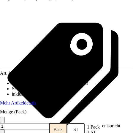
Art.-Nr.
10575279
Bezeichnung Fassung
:
LED fest verbaut
Schutzart
:
IP 65
inklusive Leuchtmittel
:
Ja
Mehr Artikeldetails
Menge (Pack)
entspricht
1 Pack
Pack
ST
3 ST