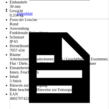
Einbautiefe
30 mm
Gewicht
Datenblatt
0,334 kg
Form der Leuchte
Rund
Anwendung
Funktionale Beleuchtung
Schutzart
IP 65
Herstellerartikelnummer
7057-434
Räume
Arbeitszimmer, Badezimmer, Büro / Geschäftsraum, Esszimmer,
Flur / Diele, Keller, Küche, Schlafzimmer, Wohnzimmer
Einsatzbereich
Innen, Feuchtraum
Inhalt
3 Stück
Hinweis zur Entsorgung
Bitte beachte die Hinweise zur Entsorgung
EAN
4002707422860