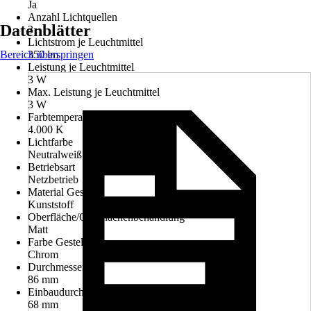
Ja
Anzahl Lichtquellen
Datenblätter
3
Lichtstrom je Leuchtmittel
Bereich überspringen
350 lm
Leistung je Leuchtmittel
3 W
Max. Leistung je Leuchtmittel
3 W
Farbtemperatur
4.000 K
Lichtfarbe
Neutralweiß
Betriebsart
Netzbetrieb
Material Gestell
Kunststoff
Oberfläche/Oberflächenbehandlung
Matt
Farbe Gestell
Chrom
Durchmesser
86 mm
Einbaudurchmesser
68 mm