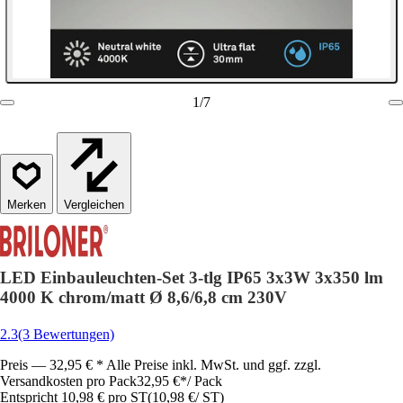
1
/
7
Vergleichen
LED Einbauleuchten-Set 3-tlg IP65 3x3W 3x350 lm
4000 K chrom/matt Ø 8,6/6,8 cm 230V
2.3
(3 Bewertungen)
Preis — 32,95 € * Alle Preise inkl. MwSt. und ggf. zzgl.
Versandkosten pro Pack
32,95 €
*
/
Pack
Entspricht 10,98 € pro ST
(
10,98 €
/
ST
)