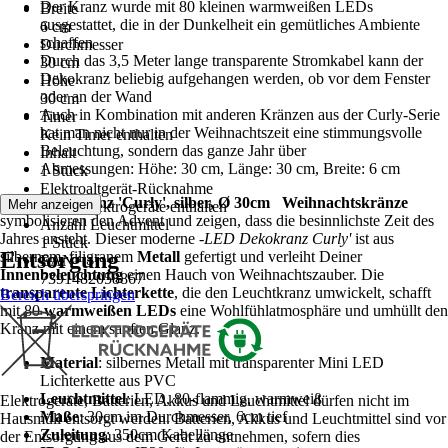
Der Kranz wurde mit 80 kleinen warmweißen LEDs
Breite
ausgestattet, die in der Dunkelheit ein gemütliches Ambiente
6 cm
schaffen
Durchmesser
Durch das 3,5 Meter lange transparente Stromkabel kann der
30 cm
Dekokranz beliebig aufgehangen werden, ob vor dem Fenster
Höhe
oder an der Wand
30 cm
Auch in Kombination mit anderen Kränzen aus der Curly-Serie
Timer
hat man nicht nur in der Weihnachtszeit eine stimmungsvolle
Kein Timer enthalten
Beleuchtung, sondern das ganze Jahr über
Inhalt
Abmessungen: Höhe: 30 cm, Länge: 30 cm, Breite: 6 cm
1 Stück
Elektroaltgerät-Rücknahme
LED Dekokranz 'Curly', silber, Ø 30cm
Weihnachtskränze
Mehr anzeigen
Keine Elektrogeräte enthalten
symbolisieren den Advent und zeigen, dass die besinnlichste Zeit des
Anzahl Leuchtmittel
Jahres ansteht. Dieser moderne
-LED Dekokranz Curly'
ist aus
1 Stück
Entsorgung
silbernem, filigranem
Metall
gefertigt und verleiht Deiner
EAN
Innenbeleuchtung
einen Hauch von Weihnachtszauber. Die
7391482058867
transparente Lichterkette
, die den Leuchtkranz umwickelt, schafft
Bereich überspringen
mit 80
warmweißen LEDs
eine Wohlfühlatmosphäre und umhüllt den
Kranz mit einem sanften Glanz.
Material
: silbernes Metall mit transparenter Mini LED
Lichterkette aus PVC
Leuchtmittel
: LED, 80-flammig, warmweiß
Elektrogeräte, Batterien, Akkus und Leuchtmittel dürfen nicht im
Maße
: 30cm im Durchmesser, 6cm tief
Hausmüll entsorgt werden. Batterien, Akkus und Leuchtmittel sind vor
Zuleitung
: 350cm Kabellänge
der Entsorgung aus dem Gerät zu entnehmen, sofern dies