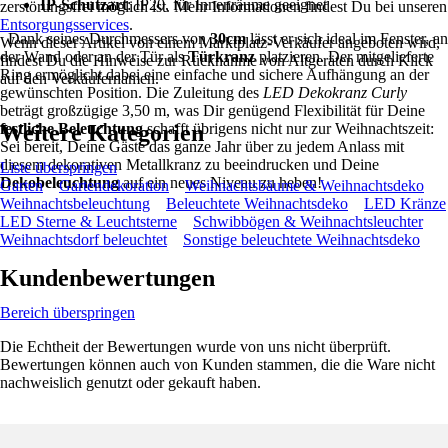
IP-Schutzart
: IP20, für Innenräume geeignet
zerstörungsfrei möglich ist. Mehr Informationen findest Du bei unseren
Entsorgungsservices
.
Dank seines Durchmessers von
30cm
lässt er sich ideal im Fenster, an
Wenn dieser Artikel von einem Marktplatz-Verkäufer angeboten wird,
der Wand oder an der Tür als
Türkranz
platzieren. Der mitgelieferte
findest Du die Hinweise zur Rücknahme von Altgeräten durch Klick
Ring ermöglicht dabei eine einfache und sichere Aufhängung an der
auf den Verkäufernamen.
gewünschten Position. Die Zuleitung des
LED Dekokranz Curly
beträgt großzügige 3,50 m, was Dir genügend Flexibilität für Deine
festliche Beleuchtung
Weitere Kategorien
schafft übrigens nicht nur zur Weihnachtszeit:
Sei bereit, Deine Gäste das ganze Jahr über zu jedem Anlass mit
diesem dekorativen Metallkranz zu beeindrucken und Deine
Liste überspringen
Dekobeleuchtung
auf ein neues Niveau zu heben!
Garten
Gartendekoration
Weihnachtsbäume & Weihnachtsdeko
Weihnachtsbeleuchtung
Beleuchtete Weihnachtsdeko
LED Kränze
LED Sterne & Leuchtsterne
Schwibbögen & Weihnachtsleuchter
Weihnachtsdorf beleuchtet
Sonstige beleuchtete Weihnachtsdeko
Kundenbewertungen
Bereich überspringen
Die Echtheit der Bewertungen wurde von uns nicht überprüft.
Bewertungen können auch von Kunden stammen, die die Ware nicht
nachweislich genutzt oder gekauft haben.