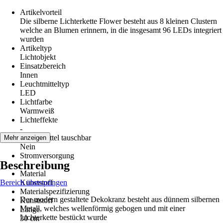
Artikelvorteil
Die silberne Lichterkette Flower besteht aus 8 kleinen Clustern
welche an Blumen erinnern, in die insgesamt 96 LEDs integriert
wurden
Artikeltyp
Lichtobjekt
Einsatzbereich
Innen
Leuchtmitteltyp
LED
Lichtfarbe
Warmweiß
Lichteffekte
-
Leuchtmittel tauschbar
Mehr anzeigen
Nein
Stromversorgung
Beschreibung
-
Material
Bereich überspringen
Kunststoff
Materialspezifizierung
Der modern gestaltete Dekokranz besteht aus dünnem silbernen
Kunststoff
Metall, welches wellenförmig gebogen und mit einer
Länge
Lichterkette bestückt wurde
30 cm