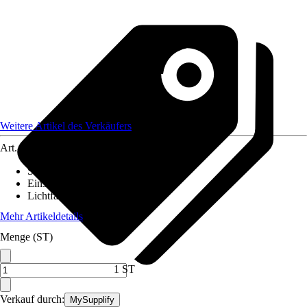
Weitere Artikel des Verkäufers
Art.-Nr.
12651618
Stromversorgung
:
-
Einsatzbereich
:
Innen
Lichtfarbe
:
Warmweiß
Mehr Artikeldetails
Menge (ST)
1 ST
Verkauf durch:
MySupplify