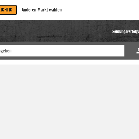
RICHTIG
Anderen Markt wählen
Sendungsverfolg