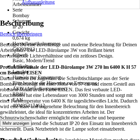
Aufbauanleitung
Arbeitszimmer
Serie
Bombay
Schutzart
Beschreibung
IP 20
Gewicht
Bereich überspringen
0,674 kg
Herstellerartikelnummer
Benötigst Du eine zuverlässige und moderne Beleuchtung für Deinen
G92928/13
Arbeitsplatz? Die LED-Bürolampe 3W von Brillant bietet
Stilwelt
hervorragende Lichtverhältnisse und ein zeitloses Design.
Basic, Modern/Trend
Artikeltyp
Produktmerkmale der LED-Bürolampe 3W 270 lm 6400 K H 57
Leuchte
cm Bombay EISEN
Hinweis zur Entsorgung
Darum solltest Du zugreifen: Die Schreibtischlampe aus der Serie
Bitte beachte die Hinweise zur Entsorgung
Bombay überzeugt mit einer Höhe von 57 cm und einem Gestell aus
AKN (Artikelkurznummer)
robustem Metall in der Farbe EISEN. Das fest verbaute LED-
RR8U
Leuchtmittel hat eine Lebensdauer von 3000 Stunden und sorgt mit
EAN
einer Farbtemperatur von 6400 K für tageslichtweißes Licht. Dadurch
4004353174612
wird eine klare und angenehme Beleuchtung für den Innenbereich
gewährleistet, die ideal für konzentriertes Arbeiten ist. Der
Schnurzwischenschalter ermöglicht eine einfache und bequeme
Bedienung, während die Schutzart IP 20 den Einsatz im Innenbereich
Mehr anzeigen
sicherstellt. Dank Netzbetrieb ist die Lampe sofort einsatzbereit.