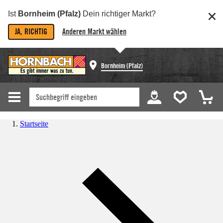
Ist
Bornheim (Pfalz)
Dein richtiger Markt?
JA, RICHTIG
Anderen Markt wählen
Bornheim (Pfalz)
Startseite