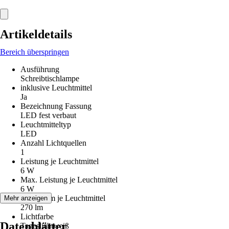
Artikeldetails
Bereich überspringen
Ausführung
Schreibtischlampe
inklusive Leuchtmittel
Ja
Bezeichnung Fassung
LED fest verbaut
Leuchtmitteltyp
LED
Anzahl Lichtquellen
1
Leistung je Leuchtmittel
6 W
Max. Leistung je Leuchtmittel
6 W
Lichtstrom je Leuchtmittel
Mehr anzeigen
270 lm
Lichtfarbe
Datenblätter
Tageslichtweiß