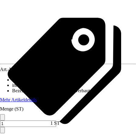
Art.-Nr.
5542249
Ausführung
:
Schreibtischlampe
inklusive Leuchtmittel
:
Ja
Bezeichnung Fassung
:
LED fest verbaut
Mehr Artikeldetails
Menge (ST)
1 ST