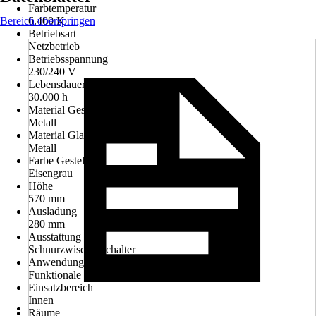
Farbtemperatur
Bereich überspringen
6.400 K
Betriebsart
Netzbetrieb
Betriebsspannung
230/240 V
Lebensdauer Leuchtmittel
30.000 h
Material Gestell
Metall
Material Glas/Schirm
Metall
Farbe Gestell
Eisengrau
Höhe
570 mm
Ausladung
280 mm
Ausstattung
Schnurzwischenschalter
Anwendung
Funktionale Beleuchtung
Einsatzbereich
Innen
Räume