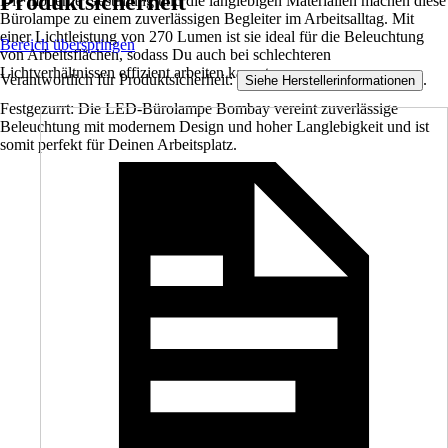
Produktsicherheit
Die moderne Gestaltung und die langlebigen Materialien machen diese
Bürolampe zu einem zuverlässigen Begleiter im Arbeitsalltag. Mit
einer Lichtleistung von 270 Lumen ist sie ideal für die Beleuchtung
Bereich überspringen
von Arbeitsflächen, sodass Du auch bei schlechteren
Lichtverhältnissen effizient arbeiten kannst.
Verantwortlich für Produktsicherheit:
.
Siehe Herstellerinformationen
Festgezurrt: Die LED-Bürolampe Bombay vereint zuverlässige
Beleuchtung mit modernem Design und hoher Langlebigkeit und ist
somit perfekt für Deinen Arbeitsplatz.