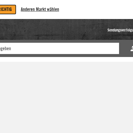
RICHTIG
Anderen Markt wählen
Sendungsverfolg