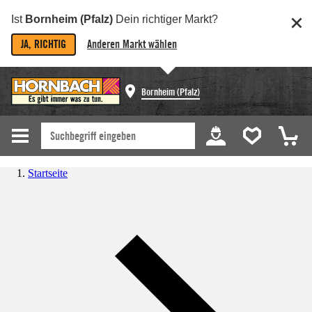
Ist
Bornheim (Pfalz)
Dein richtiger Markt?
JA, RICHTIG
Anderen Markt wählen
Bornheim (Pfalz)
Startseite