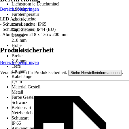
Lichtstrom je Leuchtmittel
Bereich überspringen
1.900 lm
Farbtemperatur
LED Arbeitsleuchte
6.500 K
- Schutzart Leuchte: IP65
Lichtfarbe
- Schutzart Stecker: IP44 (EU)
Tageslichtweiß
- Abmessungen 218 x 136 x 200 mm
Länge
218 mm
Höhe
Produktsicherheit
200 mm
Breite
218 mm
Bereich überspringen
Tiefe
136 mm
Verantwortlich für Produktsicherheit:
.
Siehe Herstellerinformationen
Kabellänge
1,5 m
Material Gestell
Metall
Farbe Gestell
Schwarz
Betriebsart
Netzbetrieb
Schutzart
IP 65
Anwendung