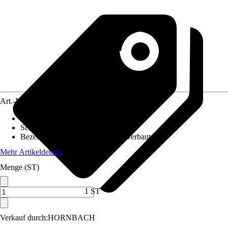
Art.-Nr.
12178180
Ausführung
:
Notbeleuchtung
Schutzart
:
IP 65
Bezeichnung Fassung
:
LED fest verbaut
Mehr Artikeldetails
Menge (ST)
1 ST
Verkauf durch:
HORNBACH