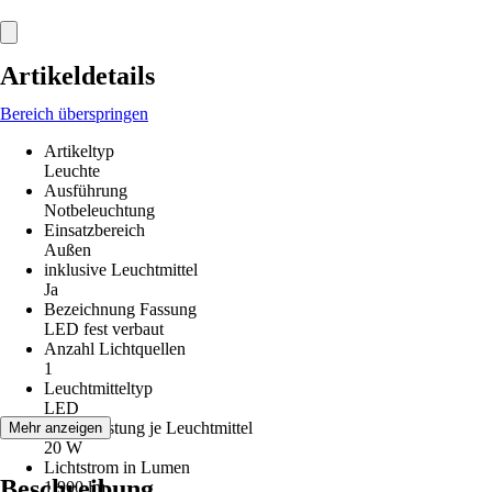
Artikeldetails
Bereich überspringen
Artikeltyp
Leuchte
Ausführung
Notbeleuchtung
Einsatzbereich
Außen
inklusive Leuchtmittel
Ja
Bezeichnung Fassung
LED fest verbaut
Anzahl Lichtquellen
1
Leuchtmitteltyp
LED
Max. Leistung je Leuchtmittel
Mehr anzeigen
20 W
Lichtstrom in Lumen
Beschreibung
1.900 lm