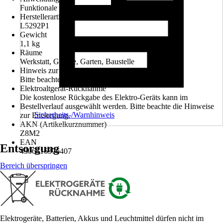
Funktionale Beleuchtung
Herstellerartikelnummer
L5292P1
Gewicht
1,1 kg
Räume
Werkstatt, Garage, Garten, Baustelle
Hinweis zur Entsorgung
Bitte beachte die Hinweise zur Entsorgung
Elektroaltgerät-Rücknahme
Die kostenlose Rückgabe des Elektro-Geräts kann im
Bestellverlauf ausgewählt werden. Bitte beachte die Hinweise
Sicherheits-/Warnhinweis
zur Entsorgung.
AKN (Artikelkurznummer)
Z8M2
EAN
Entsorgung
4306516376407
Bereich überspringen
Elektrogeräte, Batterien, Akkus und Leuchtmittel dürfen nicht im