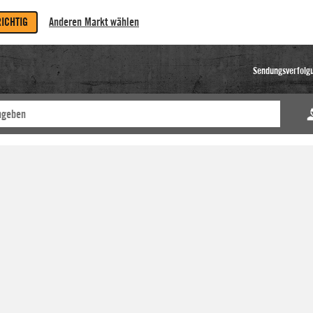
RICHTIG
Anderen Markt wählen
Sendungsverfolg