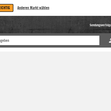
RICHTIG
Anderen Markt wählen
Sendungsverfolg