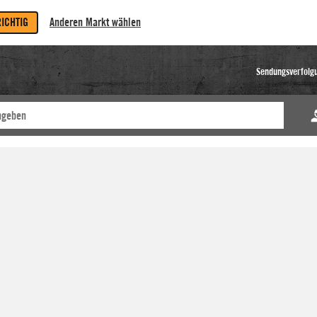
RICHTIG
Anderen Markt wählen
Sendungsverfolg