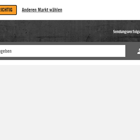
RICHTIG
Anderen Markt wählen
Sendungsverfolg