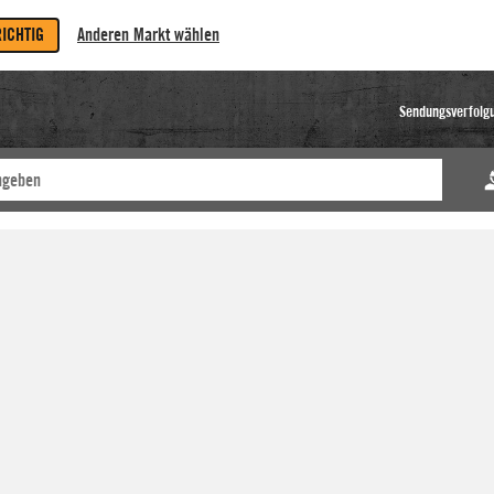
RICHTIG
Anderen Markt wählen
Sendungsverfolg