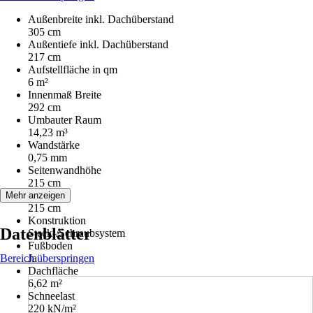
Außenbreite inkl. Dachüberstand
305 cm
Außentiefe inkl. Dachüberstand
217 cm
Aufstellfläche in qm
6 m²
Innenmaß Breite
292 cm
Umbauter Raum
14,23 m³
Wandstärke
0,75 mm
Seitenwandhöhe
215 cm
Firsthöhe
Mehr anzeigen
215 cm
Konstruktion
Datenblätter
Steck-/Schraubsystem
Fußboden
Bereich überspringen
Ja
Dachfläche
6,62 m²
Schneelast
220 kN/m²