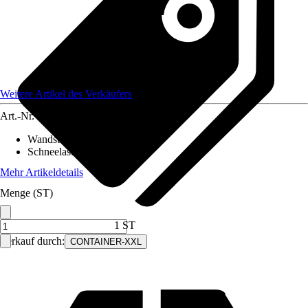
Weitere Artikel des Verkäufers
Art.-Nr.
12482901
Wandstärke
:
0,75 mm
Schneelast
:
220 kN/m²
Mehr Artikeldetails
Menge (ST)
1 ST
Verkauf durch:
CONTAINER-XXL