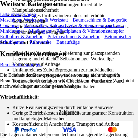
Weitere Kategorien
Einbruchsichere Eckverbindungen für erhöhte
Manipulationssicherheit
Liste überspringen
Serienmäßiges Profilzylinderschloss mit erhöhter
Maschinen, Werkzeug & Werkstatt
Baumaschinen & Baugeräte
Schließsicherheit
Container
Betonrüttler, Betonschleifer & Steintrennmaschinen
Optionale Mehrtürlösungen sowie variable Türgrößen und -
Minidumper
Minibagger
Rüttelplatten & Vibrationsstampfer
positionierungen verfügbar
Erdbohrer & Zubehör
Putzmaschinen & Zubehör
Betonmischer
Schubkarren
Rührwerke
Bauaufzüge
Montage und Zubehör:
Kundenbewertungen
Standardmäßig zerlegte Anlieferung zur platzsparenden
Lagerung und einfacher Selbstmontage. Werkseitige
Vormontage auf Anfrage.
Bereich überspringen
Umfangreiches Zubehörprogramm zur individuellen
Die Echtheit der Bewertungen wurde von uns nicht überprüft.
Innenausstattung (Regale, Beleuchtung, Belüftung etc.)
Bewertungen können auch von Kunden stammen, die die Ware nicht
Technische Unterlagen wie Checklisten, Fundament- und
nachweislich genutzt oder gekauft haben.
Anschlusspläne im Lieferumfang enthalten
Wirtschaftlichkeit:
Kurze Realisierungszeiten durch einfache Bauweise
Zahlarten
Geringe Betriebskosten aufgrund wartungsarmer Konstruktion
und langlebiger Materialien
Kosteneffizienz in Anschaffung, Transport und Aufbau
Die Lagercontainer stellen eine technisch ausgereifte Lagerlösung