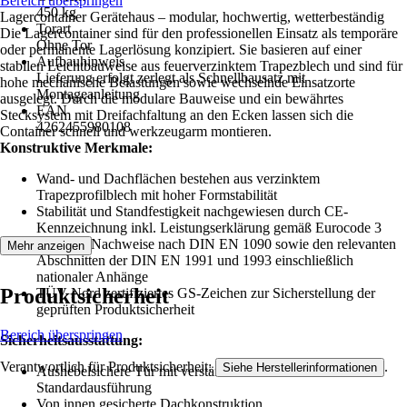
Bereich überspringen
450 kg
Lagercontainer Gerätehaus – modular, hochwertig, wetterbeständig
Torart
Die Lagercontainer sind für den professionellen Einsatz als temporäre
Ohne Tor
oder permanente Lagerlösung konzipiert. Sie basieren auf einer
Aufbauhinweis
stabilen Leichtbauweise aus feuerverzinktem Trapezblech und sind für
Lieferung erfolgt zerlegt als Schnellbausatz mit
hohe mechanische Belastungen sowie wechselnde Einsatzorte
Montageanleitung
ausgelegt. Durch die modulare Bauweise und ein bewährtes
EAN
Stecksystem mit Dreifachfaltung an den Ecken lassen sich die
4262455980108
Container schnell und werkzeugarm montieren.
Konstruktive Merkmale:
Wand- und Dachflächen bestehen aus verzinktem
Trapezprofilblech mit hoher Formstabilität
Stabilität und Standfestigkeit nachgewiesen durch CE-
Kennzeichnung inkl. Leistungserklärung gemäß Eurocode 3
Statische Nachweise nach DIN EN 1090 sowie den relevanten
Mehr anzeigen
Abschnitten der DIN EN 1991 und 1993 einschließlich
nationaler Anhänge
Produktsicherheit
TÜV Nord zertifiziertes GS-Zeichen zur Sicherstellung der
geprüften Produktsicherheit
Bereich überspringen
Sicherheitsausstattung:
Verantwortlich für Produktsicherheit:
.
Siehe Herstellerinformationen
Aushebelsichere Tür mit verstärktem Türblatt in
Standardausführung
Von innen gesicherte Dachkonstruktion