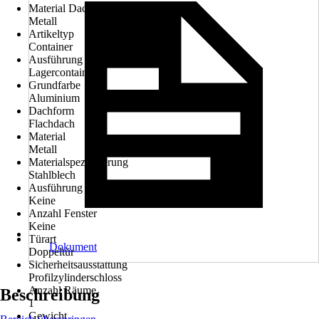
Material Dach
Metall
Artikeltyp
Container
Ausführung
Lagercontainer
Grundfarbe
Aluminium
Dachform
Flachdach
Material
Metall
Materialspezifizierung
Stahlblech
Ausführung der Oberflächenbehandlung
Keine
Anzahl Fenster
Keine
Türart
Dokument
Doppeltür
Sicherheitsausstattung
Profilzylinderschloss
Anzahl Räume
Beschreibung
1
Gewicht