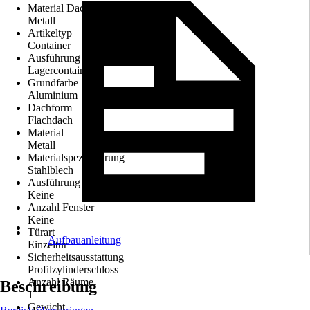
Material Dach
Metall
Artikeltyp
Container
Ausführung
Lagercontainer
Grundfarbe
Aluminium
Dachform
Flachdach
Material
Metall
Materialspezifizierung
Stahlblech
Ausführung der Oberflächenbehandlung
Keine
Anzahl Fenster
Keine
Türart
Aufbauanleitung
Einzeltür
Sicherheitsausstattung
Profilzylinderschloss
Anzahl Räume
Beschreibung
1
Gewicht