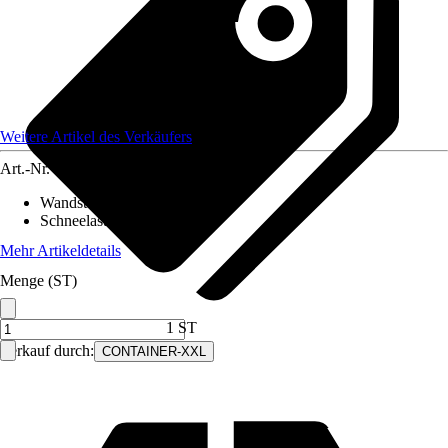
Weitere Artikel des Verkäufers
Art.-Nr.
12482869
Wandstärke
:
0,75 mm
Schneelast
:
220 kN/m²
Mehr Artikeldetails
Menge (ST)
1 ST
Verkauf durch:
CONTAINER-XXL