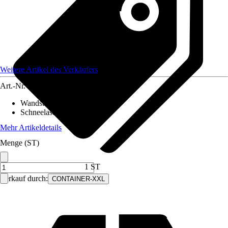
Weitere Artikel des Verkäufers
Art.-Nr.
12483016
Wandstärke
:
0,75 mm
Schneelast
:
220 kN/m²
Mehr Artikeldetails
Menge (ST)
1 ST
Verkauf durch:
CONTAINER-XXL