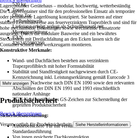
Bereich überspringen
520 kg
Lagercontainer Gerätehaus – modular, hochwertig, wetterbeständig
Torart
Die Lagercontainer sind für den professionellen Einsatz als temporäre
Ohne Tor
oder permanente Lagerlösung konzipiert. Sie basieren auf einer
Aufbauhinweis
stabilen Leichtbauweise aus feuerverzinktem Trapezblech und sind für
Lieferung erfolgt zerlegt als Schnellbausatz mit
hohe mechanische Belastungen sowie wechselnde Einsatzorte
Montageanleitung
ausgelegt. Durch die modulare Bauweise und ein bewährtes
EAN
Stecksystem mit Dreifachfaltung an den Ecken lassen sich die
4262455980269
Container schnell und werkzeugarm montieren.
Konstruktive Merkmale:
Wand- und Dachflächen bestehen aus verzinktem
Trapezprofilblech mit hoher Formstabilität
Stabilität und Standfestigkeit nachgewiesen durch CE-
Kennzeichnung inkl. Leistungserklärung gemäß Eurocode 3
Statische Nachweise nach DIN EN 1090 sowie den relevanten
Mehr anzeigen
Abschnitten der DIN EN 1991 und 1993 einschließlich
nationaler Anhänge
Produktsicherheit
TÜV Nord zertifiziertes GS-Zeichen zur Sicherstellung der
geprüften Produktsicherheit
Bereich überspringen
Sicherheitsausstattung:
Verantwortlich für Produktsicherheit:
.
Siehe Herstellerinformationen
Aushebelsichere Tür mit verstärktem Türblatt in
Standardausführung
Von innen gesicherte Dachkonstruktion