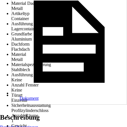
Material Dach
Metall
Artikeltyp
Container
Ausführung
Lagercontainer
Grundfarbe
Aluminium
Dachform
Flachdach
Material
Metall
Materialspezifizierung
Stahlblech
Ausführung der Oberflächenbehandlung
Keine
Anzahl Fenster
Keine
Türart
Dokument
Einzeltür
Sicherheitsausstattung
Profilzylinderschloss
Anzahl Räume
Beschreibung
1
Gewicht