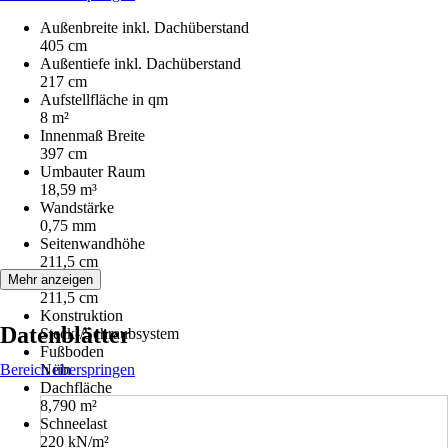
Außenbreite inkl. Dachüberstand
405 cm
Außentiefe inkl. Dachüberstand
217 cm
Aufstellfläche in qm
8 m²
Innenmaß Breite
397 cm
Umbauter Raum
18,59 m³
Wandstärke
0,75 mm
Seitenwandhöhe
211,5 cm
Firsthöhe
Mehr anzeigen
211,5 cm
Konstruktion
Datenblätter
Steck-/Schraubsystem
Fußboden
Bereich überspringen
Nein
Dachfläche
8,790 m²
Schneelast
220 kN/m²