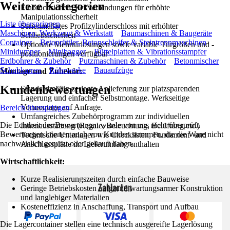
Weitere Kategorien
Einbruchsichere Eckverbindungen für erhöhte
Manipulationssicherheit
Liste überspringen
Serienmäßiges Profilzylinderschloss mit erhöhter
Maschinen, Werkzeug & Werkstatt
Baumaschinen & Baugeräte
Schließsicherheit
Container
Betonrüttler, Betonschleifer & Steintrennmaschinen
Optionale Mehrtürlösungen sowie variable Türgrößen und -
Minidumper
Minibagger
Rüttelplatten & Vibrationsstampfer
positionierungen verfügbar
Erdbohrer & Zubehör
Putzmaschinen & Zubehör
Betonmischer
Schubkarren
Rührwerke
Bauaufzüge
Montage und Zubehör:
Kundenbewertungen
Standardmäßig zerlegte Anlieferung zur platzsparenden
Lagerung und einfacher Selbstmontage. Werkseitige
Vormontage auf Anfrage.
Bereich überspringen
Umfangreiches Zubehörprogramm zur individuellen
Die Echtheit der Bewertungen wurde von uns nicht überprüft.
Innenausstattung (Regale, Beleuchtung, Belüftung etc.)
Bewertungen können auch von Kunden stammen, die die Ware nicht
Technische Unterlagen wie Checklisten, Fundament- und
nachweislich genutzt oder gekauft haben.
Anschlusspläne im Lieferumfang enthalten
Wirtschaftlichkeit:
Kurze Realisierungszeiten durch einfache Bauweise
Zahlarten
Geringe Betriebskosten aufgrund wartungsarmer Konstruktion
und langlebiger Materialien
Kosteneffizienz in Anschaffung, Transport und Aufbau
Die Lagercontainer stellen eine technisch ausgereifte Lagerlösung