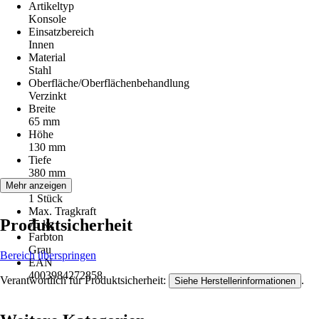
Artikeltyp
Konsole
Einsatzbereich
Innen
Material
Stahl
Oberfläche/Oberflächenbehandlung
Verzinkt
Breite
65 mm
Höhe
130 mm
Tiefe
380 mm
Inhalt
Mehr anzeigen
1 Stück
Max. Tragkraft
Produktsicherheit
75 kg
Farbton
Grau
Bereich überspringen
EAN
4003984272858
Verantwortlich für Produktsicherheit:
.
Siehe Herstellerinformationen