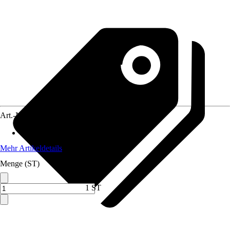
Art.-Nr.
12477167
Material
:
Stahl
Mehr Artikeldetails
Menge (ST)
1 ST