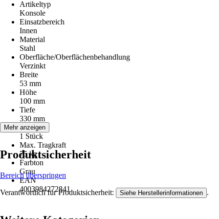
Artikeltyp
Konsole
Einsatzbereich
Innen
Material
Stahl
Oberfläche/Oberflächenbehandlung
Verzinkt
Breite
53 mm
Höhe
100 mm
Tiefe
330 mm
Inhalt
Mehr anzeigen
1 Stück
Max. Tragkraft
Produktsicherheit
75 kg
Farbton
Grau
Bereich überspringen
EAN
4003984272841
Verantwortlich für Produktsicherheit:
.
Siehe Herstellerinformationen