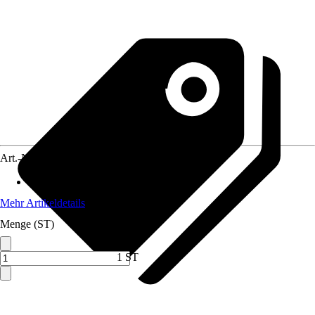
Art.-Nr.
12477166
Material
:
Stahl
Mehr Artikeldetails
Menge (ST)
1 ST