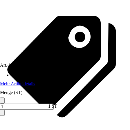
Art.-Nr.
2051798
Material
:
Kunststoff
Mehr Artikeldetails
Menge (ST)
1 ST