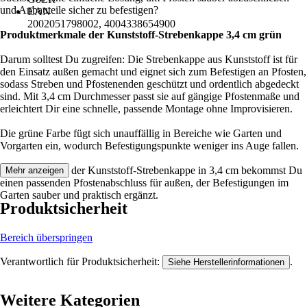
und Anbauteile sicher zu befestigen?
EAN
2002051798002, 4004338654900
Produktmerkmale der Kunststoff-Strebenkappe 3,4 cm grün
Darum solltest Du zugreifen: Die Strebenkappe aus Kunststoff ist für
den Einsatz außen gemacht und eignet sich zum Befestigen an Pfosten,
sodass Streben und Pfostenenden geschützt und ordentlich abgedeckt
sind. Mit 3,4 cm Durchmesser passt sie auf gängige Pfostenmaße und
erleichtert Dir eine schnelle, passende Montage ohne Improvisieren.
Die grüne Farbe fügt sich unauffällig in Bereiche wie Garten und
Vorgarten ein, wodurch Befestigungspunkte weniger ins Auge fallen.
Festgezurrt: Mit der Kunststoff-Strebenkappe in 3,4 cm bekommst Du
Mehr anzeigen
einen passenden Pfostenabschluss für außen, der Befestigungen im
Garten sauber und praktisch ergänzt.
Produktsicherheit
Bereich überspringen
Verantwortlich für Produktsicherheit:
.
Siehe Herstellerinformationen
Weitere Kategorien