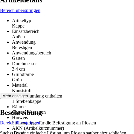
Artikeldetails
Bereich überspringen
Artikeltyp
Kappe
Einsatzbereich
Außen
Anwendung
Befestigen
Anwendungsbereich
Garten
Durchmesser
3,4 cm
Grundfarbe
Grün
Material
Kunststoff
Im Lieferumfang enthalten
Mehr anzeigen
1 Strebenkappe
Räume
Beschreibung
Garten, Vorgarten
Hinweis
Bereich überspringen
Strebenkappe für die Befestigung an Pfosten
AKN (Artikelkurznummer)
Suchst Du eine einfache Lösung, um Pfosten sauber abzuschließen
G8ER