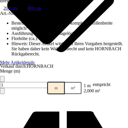
Breite
200 cm
400 cm
Art.-Nr.
5721076
Bestellhinweis
:
Abnahme nur in kompletter Rollenbreite
möglich!
Ausführung Rücken
:
Drainagelöcher
Florhöhe (ca.)
:
36 mm
Hinweis: Dieser Artikel wird nach Ihren Vorgaben hergestellt.
Sie haben daher kein Widerrufsrecht und kein HORNBACH
Rückgaberecht.
Mehr Artikeldetails
Verkauf durch:
HORNBACH
Menge (m)
entspricht
1 m
m
m²
2,000 m²