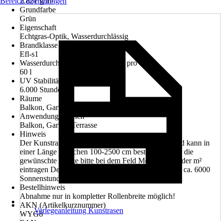
Bereich überspringen
2.821 g/m²
Grundfarbe
Grün
Eigenschaft
Echtgras-Optik, Wasserdurchlässig
Brandklasse
Efl-s1
Wasserdurchlässigkeit pro Minute pro qm
60 l
UV Stabilität
6.000 Stunden
Räume
Balkon, Garten, Terrasse
Anwendungsbereich
Balkon, Garten, Terrasse
Hinweis
Der Kunstrasen hat eine feste Breite von 200 cm und kann in
einer Länge zwischen 100-2500 cm bestellt werden, die
gewünschte Länge bitte bei dem Feld Menge in m oder m²
eintragen Der Kunstrasen hat eine Lichtechtheit von ca. 6000
Sonnenstunden. Eine Sandfüllung wird empfohlen.
Bestellhinweis
Abnahme nur in kompletter Rollenbreite möglich!
AKN (Artikelkurznummer)
Verlegeanleitung Kunstrasen
WYG8