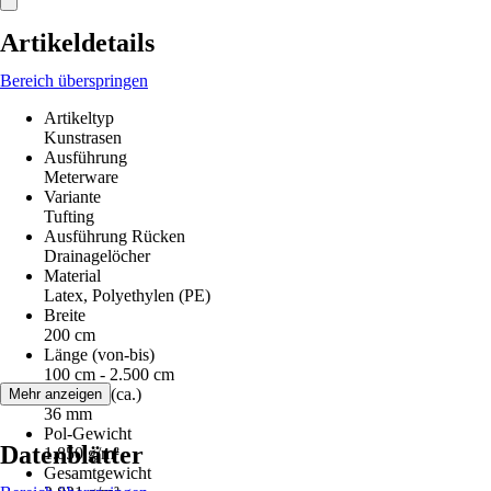
Artikeldetails
Bereich überspringen
Artikeltyp
Kunstrasen
Ausführung
Meterware
Variante
Tufting
Ausführung Rücken
Drainagelöcher
Material
Latex, Polyethylen (PE)
Breite
200 cm
Länge (von-bis)
100 cm - 2.500 cm
Florhöhe (ca.)
Mehr anzeigen
36 mm
Pol-Gewicht
Datenblätter
1.850 g/m²
Gesamtgewicht