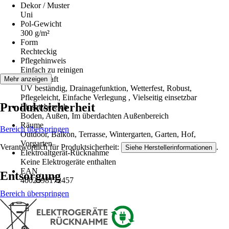
Dekor / Muster
Uni
Pol-Gewicht
300 g/m²
Form
Rechteckig
Pflegehinweis
Einfach zu reinigen
Eigenschaft
Mehr anzeigen
UV beständig, Drainagefunktion, Wetterfest, Robust,
Pflegeleicht, Einfache Verlegung , Vielseitig einsetzbar
Produktsicherheit
Einsatzbereich
Boden, Außen, Im überdachten Außenbereich
Räume
Bereich überspringen
Outdoor, Balkon, Terrasse, Wintergarten, Garten, Hof,
Vorgarten
Verantwortlich für Produktsicherheit:
.
Siehe Herstellerinformationen
Elektroaltgerät-Rücknahme
Keine Elektrogeräte enthalten
EAN
Entsorgung
4002398172457
Bereich überspringen