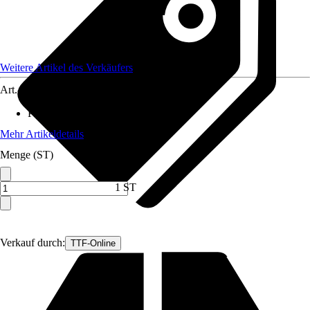
Weitere Artikel des Verkäufers
Art.-Nr.
12066513
Pflegehinweis
:
Einfach zu reinigen
Mehr Artikeldetails
Menge (ST)
1 ST
Verkauf durch:
TTF-Online