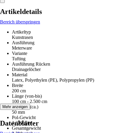
Artikeldetails
Bereich überspringen
Artikeltyp
Kunstrasen
Ausführung
Meterware
Variante
Tufting
Ausführung Rücken
Drainagelöcher
Material
Latex, Polyethylen (PE), Polypropylen (PP)
Breite
200 cm
Länge (von-bis)
100 cm - 2.500 cm
Florhöhe (ca.)
Mehr anzeigen
50 mm
Pol-Gewicht
Datenblätter
2.339 g/m²
Gesamtgewicht