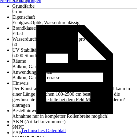
Bereich überspringen
3.310 g/m²
Grundfarbe
Grün
Eigenschaft
Echtgras-Optik, Wasserdurchlässig
Brandklasse
Efl-s1
Wasserdurchlässigkeit pro Minute pro qm
60 l
UV Stabilität
6.000 Stunden
Räume
Balkon, Garten, Terrasse
Anwendungsbereich
Balkon, Garten, Terrasse
Hinweis
Der Kunstrasen hat eine feste Breite von 200 cm und kann in
einer Länge zwischen 100-2500 cm bestellt werden, die
gewünschte Länge bitte bei dem Feld Menge in m oder m²
eintragen
Bestellhinweis
Abnahme nur in kompletter Rollenbreite möglich!
AKN (Artikelkurznummer)
9NPE
Technisches Datenblatt
EAN