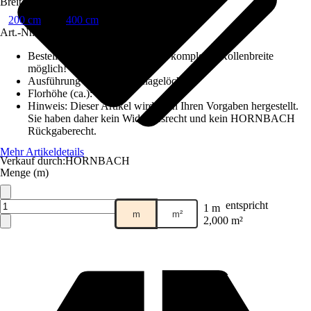
Breite
200 cm
400 cm
Art.-Nr.
10269311
Bestellhinweis
:
Abnahme nur in kompletter Rollenbreite
möglich!
Ausführung Rücken
:
Drainagelöcher
Florhöhe (ca.)
:
50 mm
Hinweis: Dieser Artikel wird nach Ihren Vorgaben hergestellt.
Sie haben daher kein Widerrufsrecht und kein HORNBACH
Rückgaberecht.
Mehr Artikeldetails
Verkauf durch:
HORNBACH
Menge (m)
entspricht
1 m
m
m²
2,000 m²