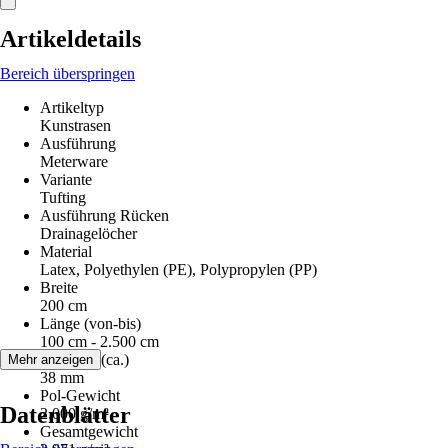
Artikeldetails
Bereich überspringen
Artikeltyp
Kunstrasen
Ausführung
Meterware
Variante
Tufting
Ausführung Rücken
Drainagelöcher
Material
Latex, Polyethylen (PE), Polypropylen (PP)
Breite
200 cm
Länge (von-bis)
100 cm - 2.500 cm
Florhöhe (ca.)
Mehr anzeigen
38 mm
Pol-Gewicht
Datenblätter
2.000 g/m²
Gesamtgewicht