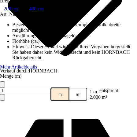
Breite
200 cm
400 cm
Art.-Nr.
10269312
Bestellhinweis
:
Abnahme nur in kompletter Rollenbreite
möglich!
Ausführung Rücken
:
Drainagelöcher
Florhöhe (ca.)
:
38 mm
Hinweis: Dieser Artikel wird nach Ihren Vorgaben hergestellt.
Sie haben daher kein Widerrufsrecht und kein HORNBACH
Rückgaberecht.
Mehr Artikeldetails
Verkauf durch:
HORNBACH
Menge (m)
entspricht
1 m
m
m²
2,000 m²