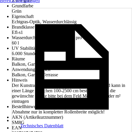
Bereich überspringen
2.971 g/m²
Grundfarbe
Grün
Eigenschaft
Echtgras-Optik, Wasserdurchlässig
Brandklasse
Efl-s1
Wasserdurchlässigkeit pro Minute pro qm
60 l
UV Stabilität
6.000 Stunden
Räume
Balkon, Garten, Terrasse
Anwendungsbereich
Balkon, Garten, Terrasse
Hinweis
Der Kunstrasen hat eine feste Breite von 200 cm und kann in
einer Länge zwischen 100-2500 cm bestellt werden, die
gewünschte Länge bitte bei dem Feld Menge in m oder m²
eintragen
Bestellhinweis
Abnahme nur in kompletter Rollenbreite möglich!
AKN (Artikelkurznummer)
SM8G
Technisches Datenblatt
EAN