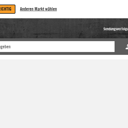
RICHTIG
Anderen Markt wählen
Sendungsverfolg