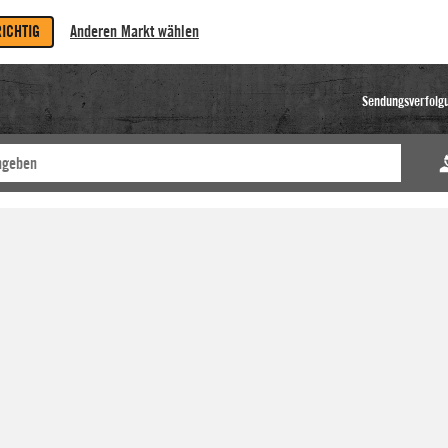
RICHTIG
Anderen Markt wählen
Sendungsverfolg