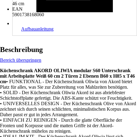
46 cm
EAN
5901738168060
Aufbauanleitung
Beschreibung
Bereich überspringen
Küchenschrank AKORD OLIWIA modular S60 Unterschrank
mit Arbeitsplatte Weiß 60 cm 2 Türen 2 Ebenen B60 x H85 x T46
cm
• FUNKTIONAL - Der Küchenschrank Oliwia von Akord bietet
Platz für alles, was Sie zur Zubereitung von Mahlzeiten benötigen.
• SOLID - Der Küchenschrank Oliwia Akord ist aus abriebfester
Schichtstoffplatte gefertigt. Die ABS-Kante schützt vor Feuchtigkeit.
• UNIVERSELLES DESIGN - Der Küchenschrank Olive von Akord
zeichnet sich durch seinen schlichten, minimalistischen Korpus aus.
Daher passt er gut in jedes Arrangement.
• EINFACH ZU REINIGEN - Durch die glatte Oberfläche der
Fronten und Korpusse und die matten Griffe ist der Akord-
Küchenschrank mühelos zu reinigen.
• IDEAL IM KIT - Der Küchenschrank Akord Oliwia lässt sich