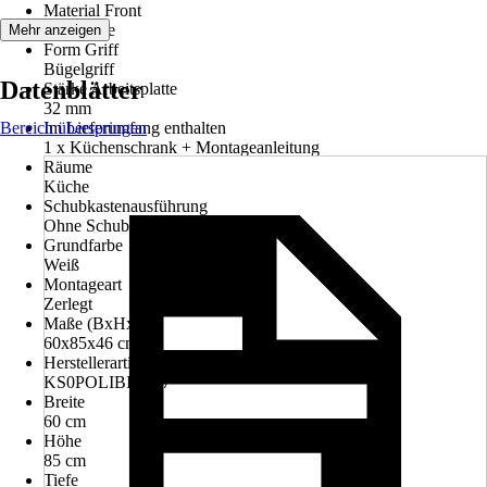
Material Front
Spanplatte
Mehr anzeigen
Form Griff
Bügelgriff
Datenblätter
Stärke Arbeitsplatte
32 mm
Bereich überspringen
Im Lieferumfang enthalten
1 x Küchenschrank + Montageanleitung
Räume
Küche
Schubkastenausführung
Ohne Schubkasten
Grundfarbe
Weiß
Montageart
Zerlegt
Maße (BxHxT)
60x85x46 cm
Herstellerartikelnummer
KS0POLIBIA007
Breite
60 cm
Höhe
85 cm
Tiefe