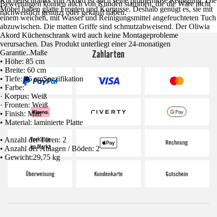
Küchenschranks von Akord ist auch seine problemlose Reinigung. Die
Bewertungen können auch von Kunden stammen, die die Ware nicht
Möbel haben glatte Fronten und Korpusse. Deshalb genügt es, sie mit
nachweislich genutzt oder gekauft haben.
einem weichen, mit Wasser und Reinigungsmittel angefeuchteten Tuch
abzuwischen. Die matten Griffe sind schmutzabweisend. Der Oliwia
Akord Küchenschrank wird auch keine Montageprobleme
verursachen. Das Produkt unterliegt einer 24-monatigen
Zahlarten
Garantie..Maße
• Höhe: 85 cm
• Breite: 60 cm
• Tiefe: 46 cmSpezifikation
• Farbe:
· Korpus: Weiß
· Fronten: Weiß
• Finish: Matt
• Material: laminierte Platte
• Anzahl der Türen: 2
• Anzahl der Ablagen / Böden: 2
• Gewicht:29,75 kg