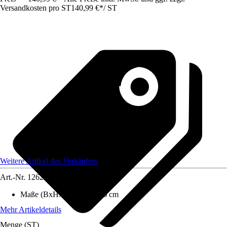
Versandkosten pro ST
140,99 €
*
/
ST
Weitere Artikel des Verkäufers
Art.-Nr.
12620667
Maße (BxHxT)
:
60x85x46 cm
Mehr Artikeldetails
Menge (ST)