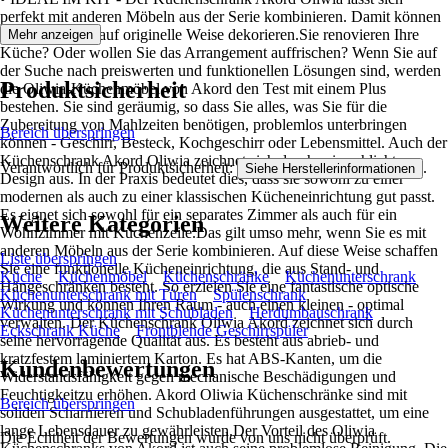
perfekt mit anderen Möbeln aus der Serie kombinieren. Damit können
Sie Ihre Küche auf originelle Weise dekorieren.Sie renovieren Ihre
Mehr anzeigen
Küche? Oder wollen Sie das Arrangement auffrischen? Wenn Sie auf
der Suche nach preiswerten und funktionellen Lösungen sind, werden
Produktsicherheit
die Oliwia-Küchenmöbel von Akord den Test mit einem Plus
bestehen. Sie sind geräumig, so dass Sie alles, was Sie für die
Zubereitung von Mahlzeiten benötigen, problemlos unterbringen
Bereich überspringen
können - Geschirr, Besteck, Kochgeschirr oder Lebensmittel. Auch der
Küchenschrank Akord Oliwia zeichnet sich durch sein schlichtes
Verantwortlich für Produktsicherheit:
.
Siehe Herstellerinformationen
Design aus. In der Praxis bedeutet dies, dass sie sowohl zu einer
modernen als auch zu einer klassischen Kücheneinrichtung gut passt.
Es eignet sich sowohl für ein separates Zimmer als auch für ein
Weitere Kategorien
Wohnzimmer mit Küchenzeile.Das gilt umso mehr, wenn Sie es mit
anderen Möbeln aus der Serie kombinieren. Auf diese Weise schaffen
Liste überspringen
Sie eine funktionelle Kücheneinrichtung, die aus Stand- und
Küche
Küchenmöbel
Küchenschränke
Küchenunterschrank
Hängeschränken besteht. So erzielen Sie eine fantastische optische
Küchenunterschrank mit Türen
Spülenschrank
Wirkung und können Ihren Raum - auch einen kleinen - optimal
Küchenunterschrank mit Schubladen
Herdumbauschrank
verwalten. Der Küchenschrank Oliwia Akord zeichnet sich durch
Eckschrank Küche
Frontblende Geschirrspüler
seine hervorragende Qualität aus. Es besteht aus abrieb- und
kratzfestem laminiertem Karton. Es hat ABS-Kanten, um die
Kundenbewertungen
Widerstandsfähigkeit gegen mechanische Beschädigungen und
Feuchtigkeitzu erhöhen. Akord Oliwia Küchenschränke sind mit
Bereich überspringen
soliden Scharnieren und Schubladenführungen ausgestattet, um eine
lange Lebensdauer zu gewährleisten.Der Vorteil des Oliwia
Die Echtheit der Bewertungen wurde von uns nicht überprüft.