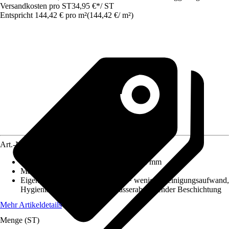
Versandkosten pro ST
34,95 €
*
/
ST
Entspricht 144,42 € pro m²
(
144,42 €
/
m²
)
Art.-Nr.
5666600
Maße (LxBxS)
:
590 mm x 410 mm x 2 mm
Material
:
Aluminiumverbundplatte
Eigenschaft
:
Keine Fliesenfugen = weniger Reinigungsaufwand,
Hygienische Oberfläche mit wasserabweisender Beschichtung
Mehr Artikeldetails
Menge (ST)