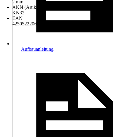
2 mm
AKN (Artikelkurznummer)
KN32
EAN
4250522206145
Aufbauanleitung