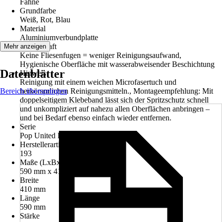
Fahne
Grundfarbe
Weiß, Rot, Blau
Material
Aluminiumverbundplatte
Eigenschaft
Mehr anzeigen
Keine Fliesenfugen = weniger Reinigungsaufwand,
Hygienische Oberfläche mit wasserabweisender Beschichtung
Datenblätter
Hinweis
Reinigung mit einem weichen Microfasertuch und
Bereich überspringen
herkömmlichen Reinigungsmitteln., Montageempfehlung: Mit
doppelseitigem Klebeband lässt sich der Spritzschutz schnell
und unkompliziert auf nahezu allen Oberflächen anbringen –
und bei Bedarf ebenso einfach wieder entfernen.
Serie
Pop United Kingdom
Herstellerartikelnummer
193
Maße (LxBxS)
590 mm x 410 mm x 2 mm
Breite
410 mm
Länge
590 mm
Stärke