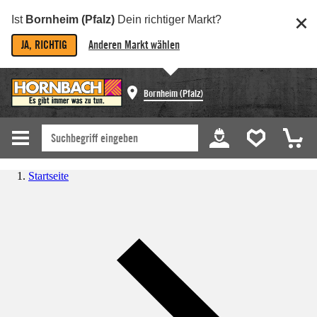
Ist
Bornheim (Pfalz)
Dein richtiger Markt?
JA, RICHTIG
Anderen Markt wählen
Bornheim (Pfalz)
Startseite