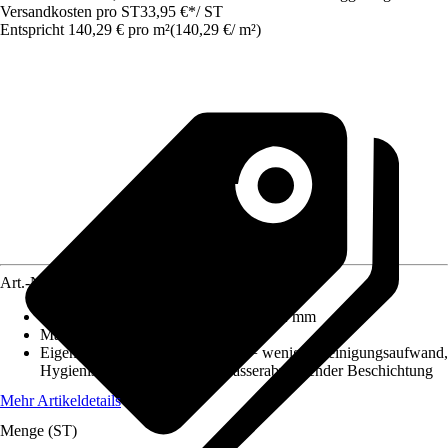
Versandkosten pro ST
33,95 €
*
/
ST
Entspricht 140,29 € pro m²
(
140,29 €
/
m²
)
Art.-Nr.
5666392
Maße (LxBxS)
:
590 mm x 410 mm x 2 mm
Material
:
Aluminiumverbundplatte
Eigenschaft
:
Keine Fliesenfugen = weniger Reinigungsaufwand,
Hygienische Oberfläche mit wasserabweisender Beschichtung
Mehr Artikeldetails
Menge (ST)