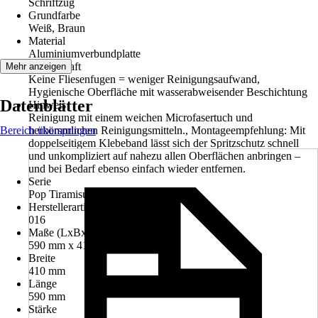
Schriftzug
Grundfarbe
Weiß, Braun
Material
Aluminiumverbundplatte
Eigenschaft
Mehr anzeigen
Keine Fliesenfugen = weniger Reinigungsaufwand,
Hygienische Oberfläche mit wasserabweisender Beschichtung
Datenblätter
Hinweis
Reinigung mit einem weichen Microfasertuch und
Bereich überspringen
herkömmlichen Reinigungsmitteln., Montageempfehlung: Mit
doppelseitigem Klebeband lässt sich der Spritzschutz schnell
und unkompliziert auf nahezu allen Oberflächen anbringen –
und bei Bedarf ebenso einfach wieder entfernen.
Serie
Pop Tiramisu
Herstellerartikelnummer
016
Maße (LxBxS)
590 mm x 410 mm x 2 mm
Breite
410 mm
Länge
590 mm
Stärke