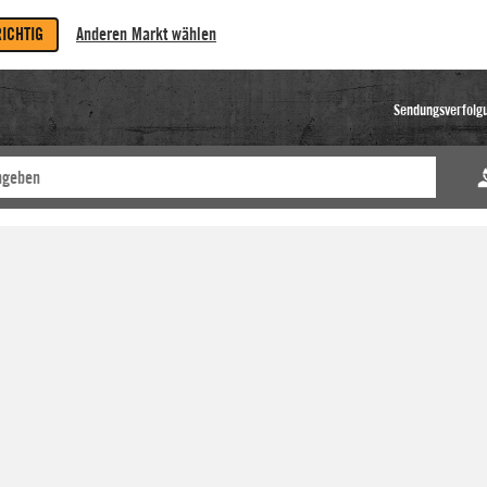
RICHTIG
Anderen Markt wählen
Sendungsverfolg