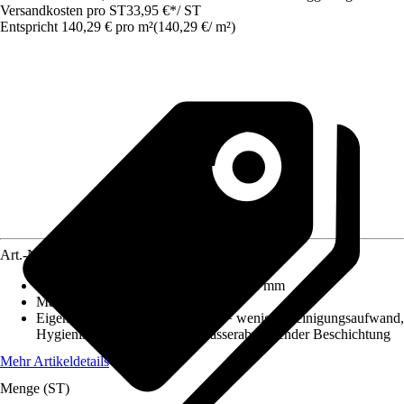
Versandkosten pro ST
33,95 €
*
/
ST
Entspricht 140,29 € pro m²
(
140,29 €
/
m²
)
Art.-Nr.
5666387
Maße (LxBxS)
:
590 mm x 410 mm x 2 mm
Material
:
Aluminiumverbundplatte
Eigenschaft
:
Keine Fliesenfugen = weniger Reinigungsaufwand,
Hygienische Oberfläche mit wasserabweisender Beschichtung
Mehr Artikeldetails
Menge (ST)