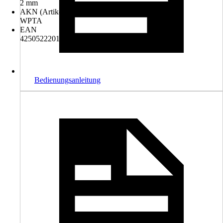
2 mm
AKN (Artikelkurznummer)
WPTA
EAN
4250522201836
Bedienungsanleitung