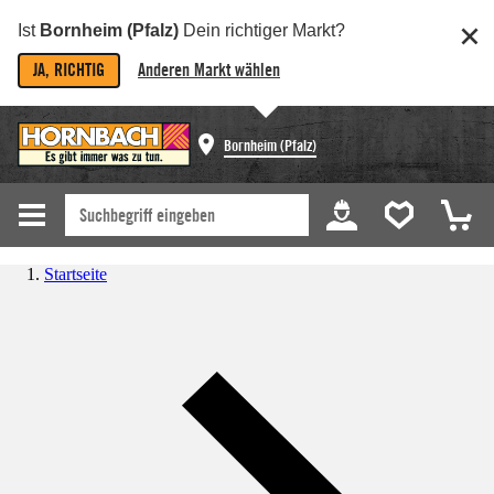
Ist
Bornheim (Pfalz)
Dein richtiger Markt?
JA, RICHTIG
Anderen Markt wählen
Bornheim (Pfalz)
Startseite