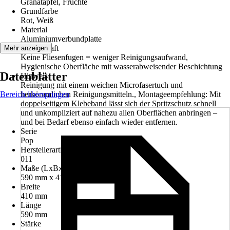
Granatapfel, Früchte
Grundfarbe
Rot, Weiß
Material
Aluminiumverbundplatte
Eigenschaft
Mehr anzeigen
Keine Fliesenfugen = weniger Reinigungsaufwand,
Hygienische Oberfläche mit wasserabweisender Beschichtung
Datenblätter
Hinweis
Reinigung mit einem weichen Microfasertuch und
Bereich überspringen
herkömmlichen Reinigungsmitteln., Montageempfehlung: Mit
doppelseitigem Klebeband lässt sich der Spritzschutz schnell
und unkompliziert auf nahezu allen Oberflächen anbringen –
und bei Bedarf ebenso einfach wieder entfernen.
Serie
Pop
Herstellerartikelnummer
011
Maße (LxBxS)
590 mm x 410 mm x 2 mm
Breite
410 mm
Länge
590 mm
Stärke