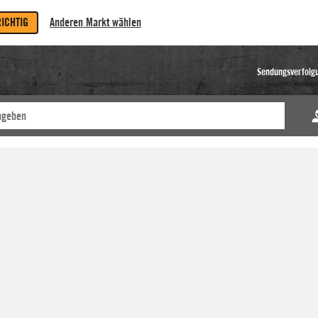
RICHTIG
Anderen Markt wählen
Sendungsverfolg