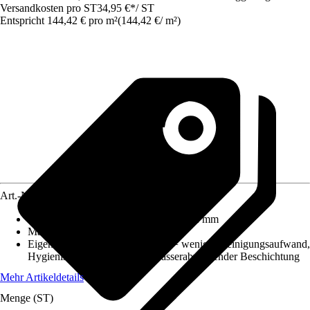
Versandkosten pro ST
34,95 €
*
/
ST
Entspricht 144,42 € pro m²
(
144,42 €
/
m²
)
Art.-Nr.
5666592
Maße (LxBxS)
:
590 mm x 410 mm x 2 mm
Material
:
Aluminiumverbundplatte
Eigenschaft
:
Keine Fliesenfugen = weniger Reinigungsaufwand,
Hygienische Oberfläche mit wasserabweisender Beschichtung
Mehr Artikeldetails
Menge (ST)