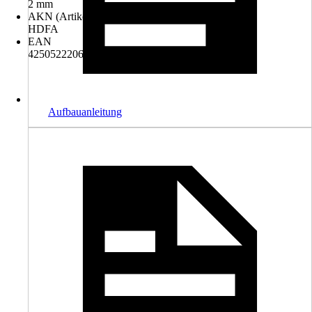
2 mm
AKN (Artikelkurznummer)
HDFA
EAN
4250522206060
Aufbauanleitung