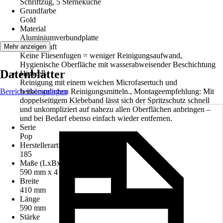
Schriftzug, 5 Sterneküche
Grundfarbe
Gold
Material
Aluminiumverbundplatte
Eigenschaft
Mehr anzeigen
Keine Fliesenfugen = weniger Reinigungsaufwand,
Hygienische Oberfläche mit wasserabweisender Beschichtung
Datenblätter
Hinweis
Reinigung mit einem weichen Microfasertuch und
Bereich überspringen
herkömmlichen Reinigungsmitteln., Montageempfehlung: Mit
doppelseitigem Klebeband lässt sich der Spritzschutz schnell
und unkompliziert auf nahezu allen Oberflächen anbringen –
und bei Bedarf ebenso einfach wieder entfernen.
Serie
Pop
Herstellerartikelnummer
185
Maße (LxBxS)
590 mm x 410 mm x 2 mm
Breite
410 mm
Länge
590 mm
Stärke