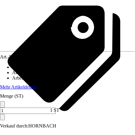
Art.-Nr.
12677426
Artikeltyp
:
Kreuzlinienlaser
Anwendung
:
Nivellieren
Arbeitsbereich
:
15 m
Mehr Artikeldetails
Menge (ST)
1 ST
Verkauf durch:
HORNBACH