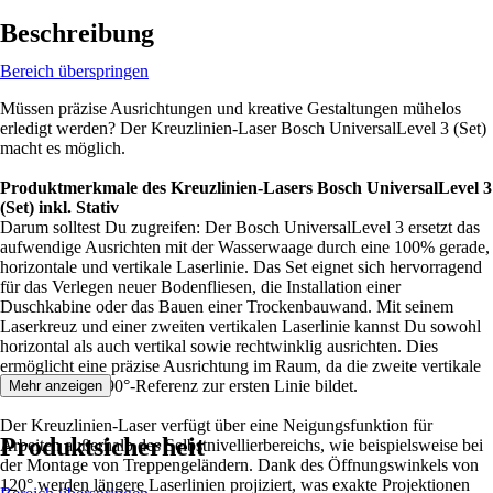
Beschreibung
Bereich überspringen
Müssen präzise Ausrichtungen und kreative Gestaltungen mühelos
erledigt werden? Der Kreuzlinien-Laser Bosch UniversalLevel 3 (Set)
macht es möglich.
Produktmerkmale des Kreuzlinien-Lasers Bosch UniversalLevel 3
(Set) inkl. Stativ
Darum solltest Du zugreifen: Der Bosch UniversalLevel 3 ersetzt das
aufwendige Ausrichten mit der Wasserwaage durch eine 100% gerade,
horizontale und vertikale Laserlinie. Das Set eignet sich hervorragend
für das Verlegen neuer Bodenfliesen, die Installation einer
Duschkabine oder das Bauen einer Trockenbauwand. Mit seinem
Laserkreuz und einer zweiten vertikalen Laserlinie kannst Du sowohl
horizontal als auch vertikal sowie rechtwinklig ausrichten. Dies
ermöglicht eine präzise Ausrichtung im Raum, da die zweite vertikale
Laserlinie eine 90°-Referenz zur ersten Linie bildet.
Mehr anzeigen
Der Kreuzlinien-Laser verfügt über eine Neigungsfunktion für
Produktsicherheit
Arbeiten außerhalb des Selbstnivellierbereichs, wie beispielsweise bei
der Montage von Treppengeländern. Dank des Öffnungswinkels von
120° werden längere Laserlinien projiziert, was exakte Projektionen