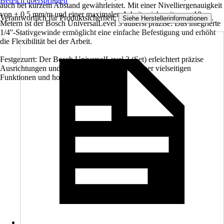
Bereich überspringen
auch bei kurzem Abstand gewährleistet. Mit einer Nivelliergenauigkeit
von ± 0,5 mm/m und einer maximalen Arbeitsreichweite von 10
Verantwortlich für Produktsicherheit:
.
Siehe Herstellerinformationen
Metern ist der Bosch UniversalLevel 3 äußerst präzise. Das integrierte
1/4''-Stativgewinde ermöglicht eine einfache Befestigung und erhöht
die Flexibilität bei der Arbeit.
Festgezurrt: Der Bosch UniversalLevel 3 (Set) erleichtert präzise
Ausrichtungen und kreative Projekte dank seiner vielseitigen
Funktionen und hohen Genauigkeit.