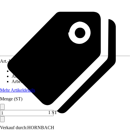
Art.-Nr.
10723225
Artikeltyp
:
Kreuzlinienlaser
Anwendung
:
Messen, Nivellieren
Arbeitsbereich
:
0 m
Mehr Artikeldetails
Menge (ST)
1 ST
Verkauf durch:
HORNBACH