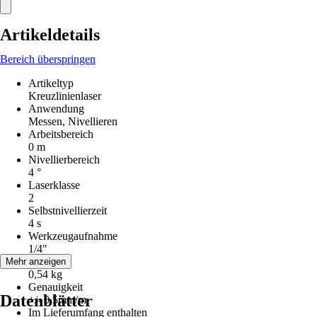
Artikeldetails
Bereich überspringen
Artikeltyp
Kreuzlinienlaser
Anwendung
Messen, Nivellieren
Arbeitsbereich
0 m
Nivellierbereich
4 °
Laserklasse
2
Selbstnivellierzeit
4 s
Werkzeugaufnahme
1/4"
Gewicht
Mehr anzeigen
0,54 kg
Genauigkeit
Datenblätter
+/- 0,5mm/m
Im Lieferumfang enthalten