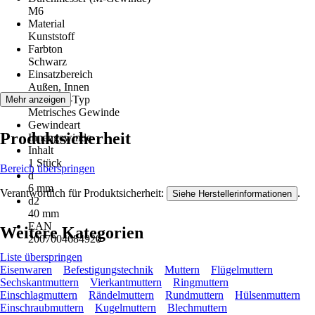
M6
Material
Kunststoff
Farbton
Schwarz
Einsatzbereich
Außen, Innen
Gewinde-Typ
Mehr anzeigen
Metrisches Gewinde
Gewindeart
Produktsicherheit
Innengewinde
Inhalt
1 Stück
Bereich überspringen
d
6 mm
Verantwortlich für Produktsicherheit:
.
Siehe Herstellerinformationen
d2
40 mm
EAN
Weitere Kategorien
2007004684920
Liste überspringen
Eisenwaren
Befestigungstechnik
Muttern
Flügelmuttern
Sechskantmuttern
Vierkantmuttern
Ringmuttern
Einschlagmuttern
Rändelmuttern
Rundmuttern
Hülsenmuttern
Einschraubmuttern
Kugelmuttern
Blechmuttern