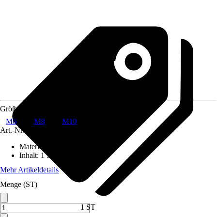
Größe
M6
M8
M10
Art.-Nr.
8823279
Material
:
Kunststoff
Inhalt
:
1 Stück
Mehr Artikeldetails
Menge (ST)
1 ST