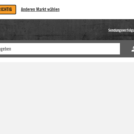
RICHTIG
Anderen Markt wählen
Sendungsverfolg